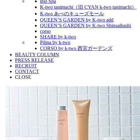
Bio Spa
K-two tanimachi（旧 CYAN k-two tanimachi）
K-two あべのキューズモール
QUEEN’S GARDEN by K-two add
QUEEN’S GARDEN by K-two Shinsaibashi
corso
SHARE by k-two
Pilina by k-two
CORSO by k-two 西宮ガーデンズ
BEAUTY COLUMN
PRESS RELEASE
RECRUIT
CONTACT
CLOSE