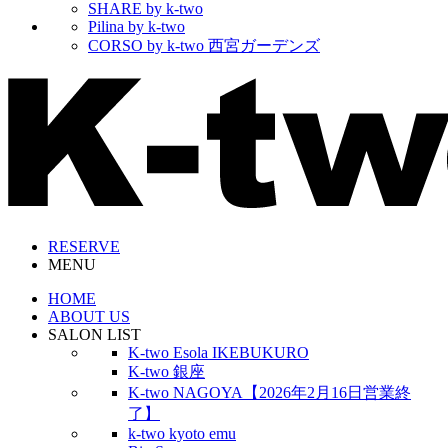
SHARE by k-two
Pilina by k-two
CORSO by k-two 西宮ガーデンズ
RESERVE
MENU
HOME
ABOUT US
SALON LIST
K-two Esola IKEBUKURO
K-two 銀座
K-two NAGOYA【2026年2月16日営業終
了】
k-two kyoto emu