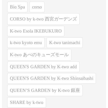
Bio Spa
corso
CORSO by k-two 西宮ガーデンズ
K-two Esola IKEBUKURO
k-two kyoto emu
K-two tanimachi
K-two あべのキューズモール
QUEEN'S GARDEN by K-two add
QUEEN'S GARDEN by K-two Shinsaibashi
QUEEN’S GARDEN by K-two 銀座
SHARE by k-two