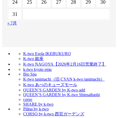
24
25
26
27
28
29
30
31
« 7月
K-two Esola IKEBUKURO
K-two 銀座
K-two NAGOYA【2026年2月16日営業終了】
k-two kyoto emu
Bio Spa
K-two tanimachi（旧 CYAN k-two tanimachi）
K-two あべのキューズモール
QUEEN’S GARDEN by K-two add
QUEEN’S GARDEN by K-two Shinsaibashi
corso
SHARE by k-two
Pilina by k-two
CORSO by k-two 西宮ガーデンズ