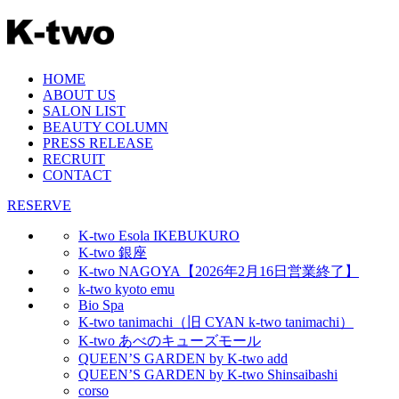
HOME
ABOUT US
SALON LIST
BEAUTY COLUMN
PRESS RELEASE
RECRUIT
CONTACT
RESERVE
K-two Esola IKEBUKURO
K-two 銀座
K-two NAGOYA【2026年2月16日営業終了】
k-two kyoto emu
Bio Spa
K-two tanimachi（旧 CYAN k-two tanimachi）
K-two あべのキューズモール
QUEEN’S GARDEN by K-two add
QUEEN’S GARDEN by K-two Shinsaibashi
corso