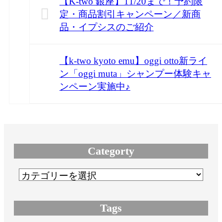
【K-two 銀座】11/20まで！予約限
定・商品割引キャンペーン／新商
品・イプシスのご紹介
【k-two kyoto emu】oggi otto新ライ
ン「oggi muta」シャンプー体験キャ
ンペーン実施中♪
Categorty
Tags