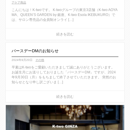
アケア商品
こんにちは！K-twoです。 K-twoグループの東京3店舗（K-two AOYA
MA、QUEEN’S GARDEN by 銀座、K-two Esola IKEBUKURO）で
は、サロン専売品の会員制オンライ […]
バースデーDMのお知らせ
2024年9月20日
その他
平素はK-twoをご愛顧いただきまして誠にありがとうございます。
お誕生月にお送りしておりました「バースデーDM」ですが、2024
年9月30日（月）をもちまして終了させていただきます。 突然のお
知らせとなり申し訳ございま […]