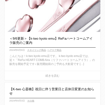
＜9/6更新＞【k-two kyoto emu】ReFaハートコームアイ
ラ販売のご案内
2024年9月6日
スタイリング商品
,
ヘアケア商品
こんにちは！k-two kyoto emu店です。 k-two kyoto emu店では、
近々「ReFa HEART COMB Aira（リファハートコームアイラ）」の
販売を開始予定です♪ 販売開始前のご予約も大歓迎です […]
【K-two 心斎橋】祝日に伴う営業日と店休日変更のお知ら
せ
2024年9月3日
その他