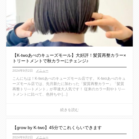
【K-twoあべのキューズモール】大好評！髪質再整カラー×
トリートメントで秋カラーにチェンジ♪
2024年9月2日
メニュー
こんにちは！K-twoあべのキューズモール店です。 K-twoあべのキュ
ーズモール店では、先月新たに加わった「髪質再整カラー」「髪質
再整トリ―トメント」が早速大人気です！ 従来のカラー剤やトリ―
トメントに比べて、色持ちや […]
【grow by K-two】45分でこれくらいできます
2024年9月2日
メニュー