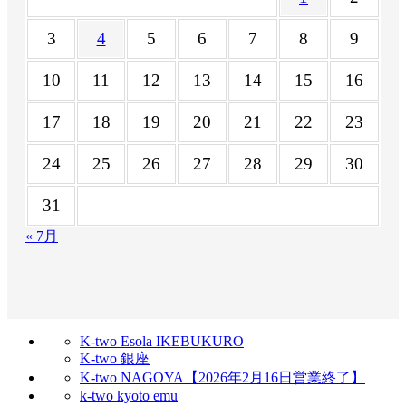
3
4
5
6
7
8
9
10
11
12
13
14
15
16
17
18
19
20
21
22
23
24
25
26
27
28
29
30
31
« 7月
K-two Esola IKEBUKURO
K-two 銀座
K-two NAGOYA【2026年2月16日営業終了】
k-two kyoto emu