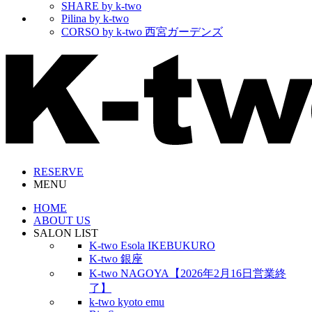
SHARE by k-two
Pilina by k-two
CORSO by k-two 西宮ガーデンズ
RESERVE
MENU
HOME
ABOUT US
SALON LIST
K-two Esola IKEBUKURO
K-two 銀座
K-two NAGOYA【2026年2月16日営業終
了】
k-two kyoto emu