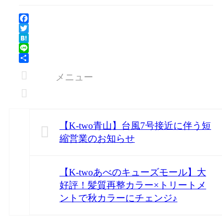
Facebook
Twitter
Hatena
Line
共
メニュー
有
【K-two青山】台風7号接近に伴う短
縮営業のお知らせ
【K-twoあべのキューズモール】大
好評！髪質再整カラー×トリートメ
ントで秋カラーにチェンジ♪