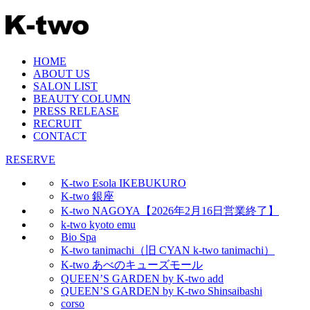
HOME
ABOUT US
SALON LIST
BEAUTY COLUMN
PRESS RELEASE
RECRUIT
CONTACT
RESERVE
K-two Esola IKEBUKURO
K-two 銀座
K-two NAGOYA【2026年2月16日営業終了】
k-two kyoto emu
Bio Spa
K-two tanimachi（旧 CYAN k-two tanimachi）
K-two あべのキューズモール
QUEEN’S GARDEN by K-two add
QUEEN’S GARDEN by K-two Shinsaibashi
corso