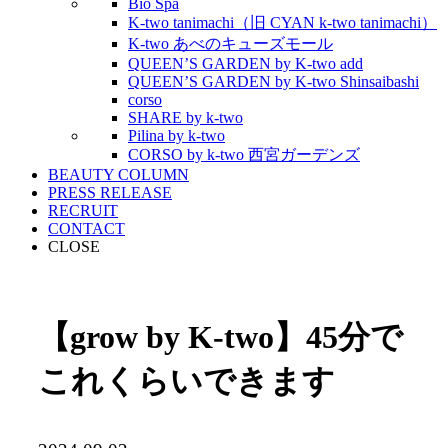
Bio Spa
K-two tanimachi（旧 CYAN k-two tanimachi）
K-two あべのキューズモール
QUEEN’S GARDEN by K-two add
QUEEN’S GARDEN by K-two Shinsaibashi
corso
SHARE by k-two
Pilina by k-two
CORSO by k-two 西宮ガーデンズ
BEAUTY COLUMN
PRESS RELEASE
RECRUIT
CONTACT
CLOSE
【grow by K-two】45分で
これくらいできます