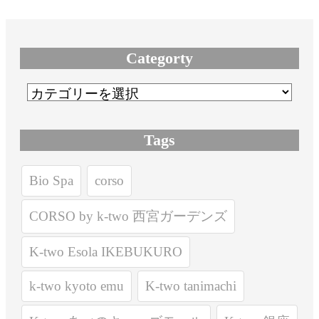
Categorty
Tags
Bio Spa
corso
CORSO by k-two 西宮ガーデンズ
K-two Esola IKEBUKURO
k-two kyoto emu
K-two tanimachi