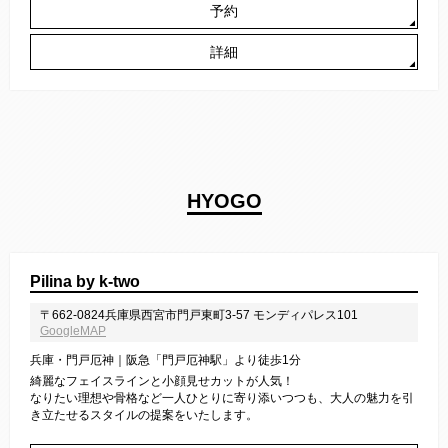
予約
詳細
HYOGO
Pilina by k-two
〒662-0824兵庫県西宮市門戸東町3-57 モンディパレス101
GoogleMAP
兵庫・門戸厄神｜阪急「門戸厄神駅」より徒歩1分
綺麗なフェイスラインと小顔見せカットが人気！
なりたい理想や骨格など一人ひとりに寄り添いつつも、大人の魅力を引
き立たせるスタイルの提案をいたします。