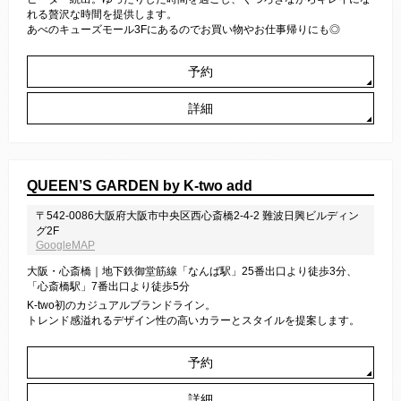
れる贅沢な時間を提供します。
あべのキューズモール3Fにあるのでお買い物やお仕事帰りにも◎
予約
詳細
QUEEN’S GARDEN by K-two add
〒542-0086大阪府大阪市中央区西心斎橋2-4-2 難波日興ビルディン
グ2F
GoogleMAP
大阪・心斎橋｜地下鉄御堂筋線「なんば駅」25番出口より徒歩3分、
「心斎橋駅」7番出口より徒歩5分
K-two初のカジュアルブランドライン。
トレンド感溢れるデザイン性の高いカラーとスタイルを提案します。
予約
詳細