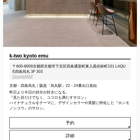
k-two kyoto emu
〒600-8009京都府京都市下京区四条通室町東入函谷鉾町101 LAQU
E四条烏丸 3F 303
GoogleMAP
京都・四条烏丸｜阪急「烏丸駅」22・24番出口直結
昨日より今日の自分が好きになる。
『見た目だけでなく、ココロも満たすサロン』
ハイナチュラルをテーマに、デザインカラーや美髪に特化した『ホンモ
ノシコウ』のサロン。
予約
詳細