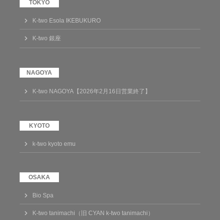
K-two Esola IKEBUKURO
K-two 銀座
K-two NAGOYA【2026年2月16日営業終了】
k-two kyoto emu
Bio Spa
K-two tanimachi（旧 CYAN k-two tanimachi）