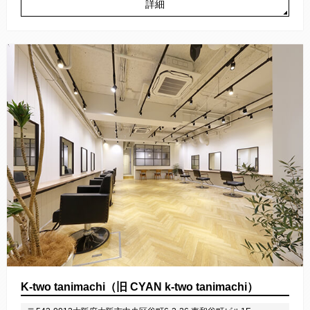
詳細
K-two tanimachi（旧 CYAN k-two tanimachi）