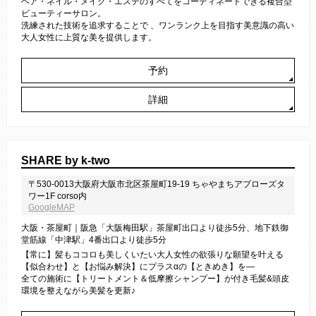
ヘア・ネイル・メイク・エステのすべてをコーディネートできる複合型
ビューティーサロン。
洗練された技術を追求することで 、ワンランク上を目指す美意識の高い
大人女性に上質な美を提供します。
予約
詳細
SHARE by k-two
〒530-0013大阪府大阪市北区茶屋町19-19 ちゃやまちアプローズタ
ワー1F corso内
GoogleMAP
大阪・茶屋町｜阪急「大阪梅田駅」茶屋町出口より徒歩5分、地下鉄御
堂筋線「中津駅」4番出口より徒歩5分
【常に】髪もココロも美しくいたい大人女性の欲張りな願望を叶える
【似合わせ】と【お悩み解決】にプラスαの【ときめき】を―
全ての施術に【トリートメント＆低摩擦シャンプー】が付き毛髪&頭皮
環境を整えながら美髪を更新♪