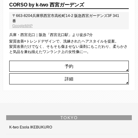
CORSO by k-two 西宮ガーデンズ
〒663-8204兵庫県西宮市高松町14-2 阪急西宮ガーデンズ3F 341
番
GoogleMAP
兵庫・西宮北口｜阪急「西宮北口駅」より徒歩7分
髪質改善×トレンドデザインで、洗練されたヘアスタイルを提案。
髪質改善だけでなく、そもそも傷ませない薬剤にもこだわり、柔らかさ
と気品を兼ね揃えたワンランク上の女性像に―。
予約
詳細
TOKYO
K-two Esola IKEBUKURO