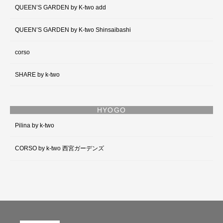
QUEEN’S GARDEN by K-two add
QUEEN’S GARDEN by K-two Shinsaibashi
corso
SHARE by k-two
HYOGO
Pilina by k-two
CORSO by k-two 西宮ガーデンズ