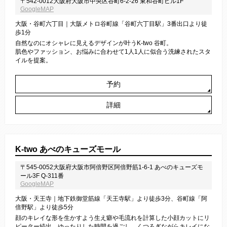
〒542-0012大阪府大阪市中央区谷町6-2-26 東和谷町ビル1F
GoogleMAP
大阪・谷町六丁目｜大阪メトロ谷町線「谷町六丁目駅」3番出口より徒
歩1分
自然なのにオシャレに見えるデザインが叶うK-two 谷町。
肌色やファッション、お悩みに合わせて1人1人に似合う洗練されたスタ
イルを提案。
予約
詳細
K-two あべのキューズモール
〒545-0052大阪府大阪市阿倍野区阿倍野筋1-6-1 あべのキューズモ
ール3F Q-311番
GoogleMAP
大阪・天王寺｜地下鉄御堂筋線「天王寺駅」より徒歩3分、谷町線「阿
倍野駅」より徒歩5分
顔のキレイな形を生かすよう生え癖や毛流れを計算した小顔カットにリ
ピーター続出。ゆったりした時間を過ごし、くつろぎながらキレイにな