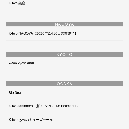
K-two 銀座
NAGOYA
K-two NAGOYA【2026年2月16日営業終了】
KYOTO
k-two kyoto emu
OSAKA
Bio Spa
K-two tanimachi（旧 CYAN k-two tanimachi）
K-two あべのキューズモール