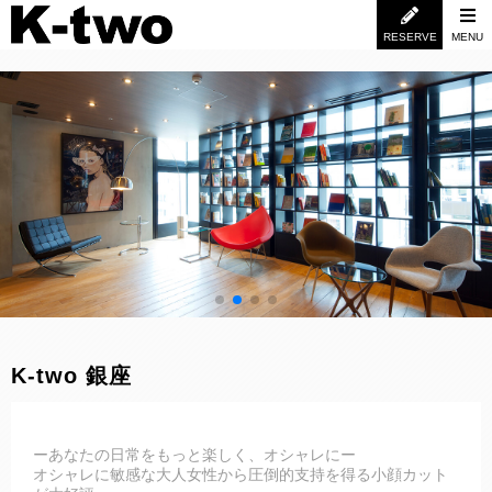
RESERVE
MENU
K-two 銀座
ーあなたの日常をもっと楽しく、オシャレにー
オシャレに敏感な大人女性から圧倒的支持を得る小顔カット