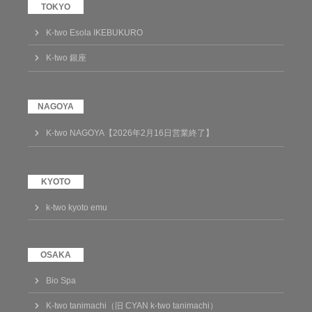
K-two Esola IKEBUKURO
K-two 銀座
K-two NAGOYA【2026年2月16日営業終了】
k-two kyoto emu
Bio Spa
K-two tanimachi（旧 CYAN k-two tanimachi）