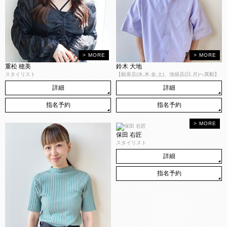
重松 穂美
鈴木 大地
スタイリスト
【銀座店(水,木,金,土)、池袋店(日,月)へ異動】
詳細
詳細
指名予約
指名予約
保田 右匠
スタイリスト
詳細
指名予約