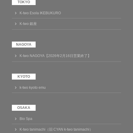
K-two Esola IKEBUKURO
K-two 銀座
K-two NAGOYA【2026年2月16日営業終了】
k-two kyoto emu
Bio Spa
K-two tanimachi（旧 CYAN k-two tanimachi）