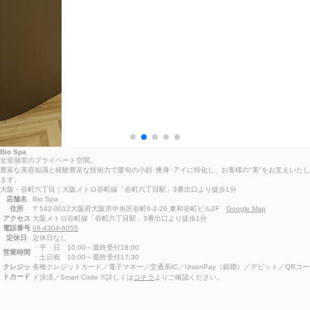
Bio Spa
全室個室のプライベート空間。
豊富な美容知識と経験豊富な技術力で最旬の小顔･痩身･アイに特化し、お客様の"美"をお支えいたし
ます。
大阪・谷町六丁目｜大阪メトロ谷町線「谷町六丁目駅」3番出口より徒歩1分
店舗名
Bio Spa
住所
〒542-0012大阪府大阪市中央区谷町6-2-26 東和谷町ビル2F
Google Map
アクセス
大阪メトロ谷町線「谷町六丁目駅」3番出口より徒歩1分
電話番号
06-4304-6055
定休日
定休日なし
・平 日 10:00～最終受付18:00
営業時間
・土日祝 10:00～最終受付17:30
クレジッ
各種クレジットカード／電子マネー／交通系IC／UnionPay（銀聯）／デビット／QRコー
トカード
ド決済／Smart Code ※詳しくは
コチラ
よりご確認ください。