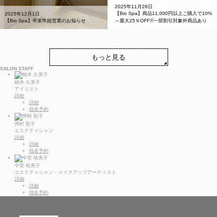
2025年11月28日
【Bio Spa】商品11,000円以上ご購入で10%
2025年12月1日
【Bio Spa】年末年始営業のお知らせ
～最大25％OFF※一部割引対象外商品あり
もっと見る
SALON STAFF
柚木 久美子
アイリスト
詳細
詳細
指名予約
押村 彰子
エステティシャン
詳細
詳細
指名予約
中安 祐美子
エステティシャン・メイクアップアーティスト
詳細
詳細
指名予約