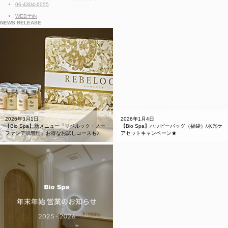
06-4304-6055
WEB予約
NEWS RELEASE
2026年3月1日
2026年1月4日
【Bio Spa】新メニュー『リベルック・ノー
【Bio Spa】ハッピーバッグ（福袋）/水光ケ
ファンデ肌管理』お得なお試しコースも♪
アセットキャンペーン★