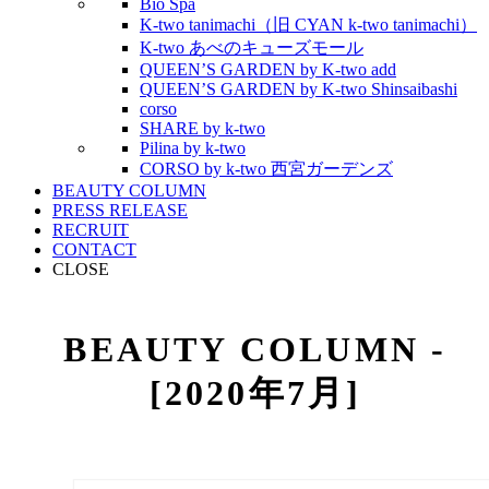
Bio Spa
K-two tanimachi（旧 CYAN k-two tanimachi）
K-two あべのキューズモール
QUEEN’S GARDEN by K-two add
QUEEN’S GARDEN by K-two Shinsaibashi
corso
SHARE by k-two
Pilina by k-two
CORSO by k-two 西宮ガーデンズ
BEAUTY COLUMN
PRESS RELEASE
RECRUIT
CONTACT
CLOSE
BEAUTY COLUMN -
[2020年7月]