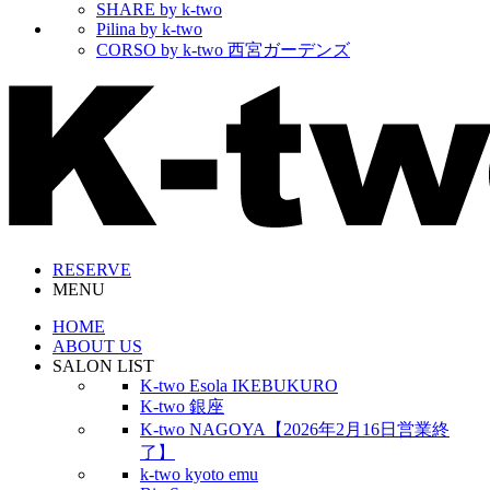
SHARE by k-two
Pilina by k-two
CORSO by k-two 西宮ガーデンズ
RESERVE
MENU
HOME
ABOUT US
SALON LIST
K-two Esola IKEBUKURO
K-two 銀座
K-two NAGOYA【2026年2月16日営業終
了】
k-two kyoto emu