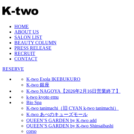
HOME
ABOUT US
SALON LIST
BEAUTY COLUMN
PRESS RELEASE
RECRUIT
CONTACT
RESERVE
K-two Esola IKEBUKURO
K-two 銀座
K-two NAGOYA【2026年2月16日営業終了】
k-two kyoto emu
Bio Spa
K-two tanimachi（旧 CYAN k-two tanimachi）
K-two あべのキューズモール
QUEEN’S GARDEN by K-two add
QUEEN’S GARDEN by K-two Shinsaibashi
corso