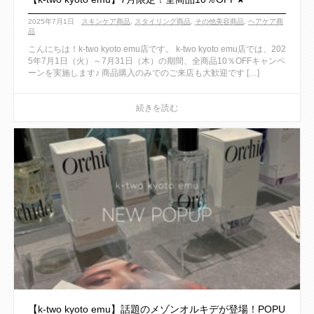
2025年7月1日
スキンケア商品
,
スタイリング商品
,
その他美容商品
,
ヘアケア商
品
こんにちは！k-two kyoto emu店です。 k-two kyoto emu店では、202
5年7月1日（火）～7月31日（木）の期間、全商品10％OFFキャンペ
ーンを実施します♪ 商品購入のみでのご来店も大歓迎です […]
【k-two kyoto emu】話題のメゾンオルキデが登場！POPU