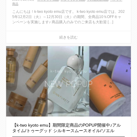
商品
こんにちは！k-two kyoto emu店です。 k-two kyoto emu店では、202
5年12月2日（火）～12月30日（火）の期間、全商品10％OFFキャ
ンペーンを実施します♪ 商品購入のみでのご来店も大歓迎 […]
【k-two kyoto emu】期間限定商品のPOPUP開催中♪アル
タイム/トゥーグッド シルキースムースオイル/ソエル