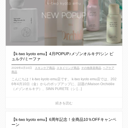
【k-two kyoto emu】4月POPUP♪メゾンオルキデ/シン ピ
ュルテ/ミーファ
2026年4月10日
スキンケア商品
,
スタイリング商品
,
その他美容商品
,
ヘアケア
商品
こんにちは！k-two kyoto emu店です。 k-two kyoto emu店では、202
6年4月10日（金）からのポップアップに、話題のMaison Orchidée
（メゾンオルキデ）、SINN PURETE（シ […]
【k-two kyoto emu】6周年記念！全商品10％OFFキャンペ
ーン