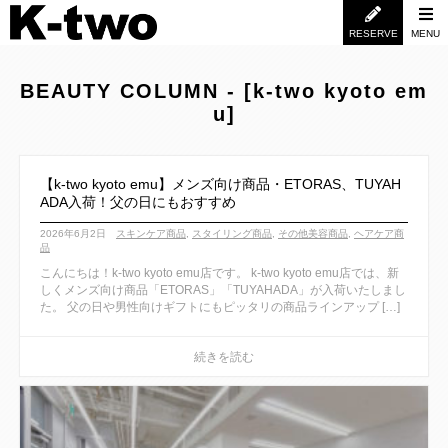
RESERVE
MENU
BEAUTY COLUMN - [k-two kyoto em
u]
【k-two kyoto emu】メンズ向け商品・ETORAS、TUYAH
ADA入荷！父の日にもおすすめ
2026年6月2日
スキンケア商品
,
スタイリング商品
,
その他美容商品
,
ヘアケア商
品
こんにちは！k-two kyoto emu店です。 k-two kyoto emu店では、新
しくメンズ向け商品「ETORAS」「TUYAHADA」が入荷いたしまし
た。 父の日や男性向けギフトにもピッタリの商品ラインアップ […]