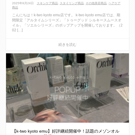
2025年9月24日
スキンケア商品
,
スタイリング商品
,
その他美容商品
,
ヘアケア
商品
こんにちは！k-two kyoto emu店です。 k-two kyoto emu店では、期
間限定「アルタイムシリーズ」「トゥーグッド シルキースムースオ
イル」「ソエルシリーズ」のポップアップを開催しております。（2
02 […]
【k-two kyoto emu】好評継続開催中！話題のメゾンオル