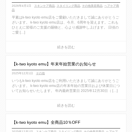
2026年4月1日
スキンケア商品
,
スタイリング商品
,
その他美容商品
,
ヘアケア商
品
平素はk-two kyoto emu店をご愛顧いただきまして誠にありがとうご
ざいます。 k-two kyoto emu店は、今月、6周年を迎えます。これも
ひとえに皆様のご支援の賜物と、心より感謝申し上げます。 日頃の
ご愛 […]
【k-two kyoto emu】年末年始営業のお知らせ
2025年12月1日
その他
いつもk-two kyoto emu店をご利用いただきまして誠にありがとうご
ざいます。 k-two kyoto emu店の年末年始の営業日および休業日につ
いてお知らせいたします。 年内最終営業日 2025年12月30日（ […]
【k-two kyoto emu】全商品10％OFF
2025年12月1日
スキンケア商品
,
スタイリング商品
,
その他美容商品
,
ヘアケア