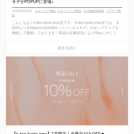
キデがPOPUPに登場♪
2025年8月1日
スキンケア商品
,
スタイリング商品
,
その他美容商品
,
ヘアケア商
品
こんにちは！k-two kyoto emu店です。 k-two kyoto emu店では、大
好評につきMaison Orchidée（メゾンオルキデ）のポップアップを
継続して開催しております！商品の在庫状況により早めにポ […]
【k-two kyoto emu】7月限定！全商品10％OFF★