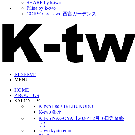
SHARE by k-two
Pilina by k-two
CORSO by k-two 西宮ガーデンズ
RESERVE
MENU
HOME
ABOUT US
SALON LIST
K-two Esola IKEBUKURO
K-two 銀座
K-two NAGOYA【2026年2月16日営業終
了】
k-two kyoto emu