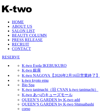
HOME
ABOUT US
SALON LIST
BEAUTY COLUMN
PRESS RELEASE
RECRUIT
CONTACT
RESERVE
K-two Esola IKEBUKURO
K-two 銀座
K-two NAGOYA【2026年2月16日営業終了】
k-two kyoto emu
Bio Spa
K-two tanimachi（旧 CYAN k-two tanimachi）
K-two あべのキューズモール
QUEEN’S GARDEN by K-two add
QUEEN’S GARDEN by K-two Shinsaibashi
corso