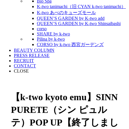
Bio Spa
K-two tanimachi（旧 CYAN k-two tanimachi）
K-two あべのキューズモール
QUEEN’S GARDEN by K-two add
QUEEN’S GARDEN by K-two Shinsaibashi
corso
SHARE by k-two
Pilina by k-two
CORSO by k-two 西宮ガーデンズ
BEAUTY COLUMN
PRESS RELEASE
RECRUIT
CONTACT
CLOSE
【k-two kyoto emu】SINN
PURETE（シン ピュル
テ）POP UP【終了しまし