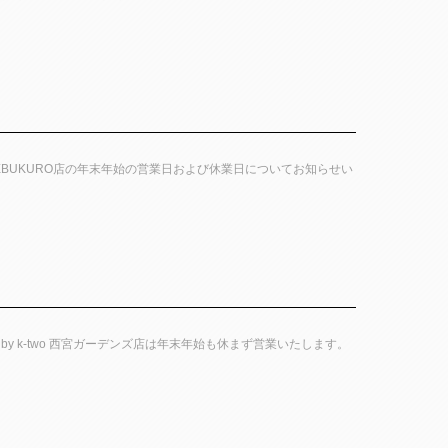
la IKEBUKURO店の年末年始の営業日および休業日についてお知らせい
 by k-two 西宮ガーデンズ店は年末年始も休まず営業いたします。