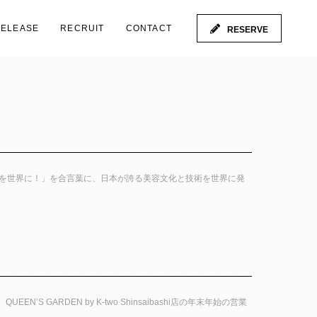
RELEASE
RECRUIT
CONTACT
RESERVE
ア）を世界に！」を合言葉に、日本が誇る美容文化と技術を世界に発
EEN’S GARDEN by K-two Shinsaibashi店の年末年始の営業