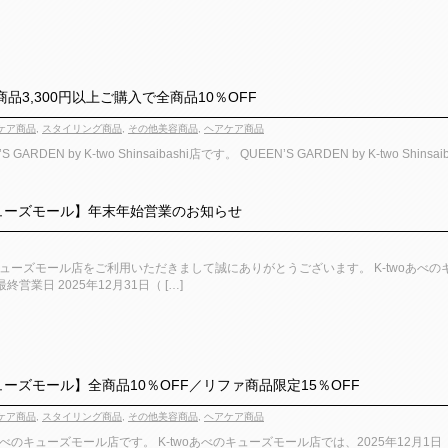
】商品3,300円以上ご購入で全商品10％OFF
ケア商品
,
スタイリング商品
,
その他美容商品
,
ヘアケア商品
ARDEN by K-two Shinsaibashi店です。 QUEEN’S GARDEN by K-two Sh
キューズモール】年末年始営業のお知らせ
のキューズモール店をご利用いただきまして誠にありがとうございます。 K-twoあ
営業日 2025年12月31日（ […]
キューズモール】全商品10％OFF／リファ商品限定15％OFF
ケア商品
,
スタイリング商品
,
その他美容商品
,
ヘアケア商品
あべのキューズモール店です。 K-twoあべのキューズモール店では、2025年12月1