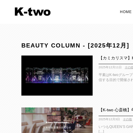
HOME
BEAUTY COLUMN - [2025年12月]
【カミカリスマ】KAM
2025年12月11日
その
平素はK-twoグル
信する目的で開催されてい
【K-two 心斎
2025年12月3日
その他
いつもQUEEN’S GA
[…]