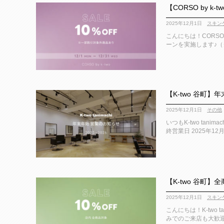
【CORSO by 
2025年12月1日
スキン
こんにちは！CORSO 
ーンを実施します♪（※
【K-two 谷町
2025年12月1日
その他
いつもK-two ta
終営業日 2025年12月
【K-two 谷町】全
2025年12月1日
スキン
こんにちは！K-two 
みでのご来店も大歓迎 