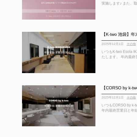
実施します♪ また、取
【K-two 池袋
2025年12月1日
その他
いつもK-two Eso
たします。 年内最終営
【CORSO by 
2025年12月1日
その他
いつもCORSO by
年内最終営業日と年始