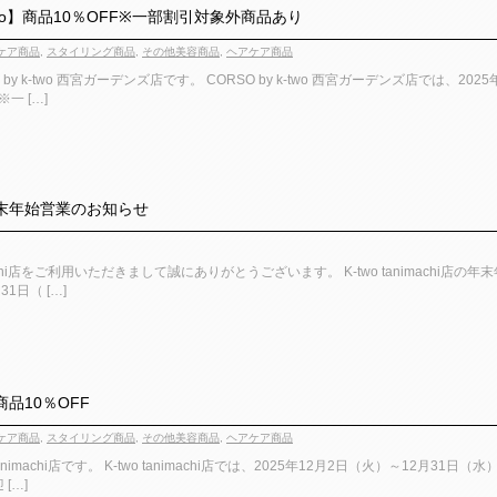
k-two】商品10％OFF※一部割引対象外商品あり
ケア商品
,
スタイリング商品
,
その他美容商品
,
ヘアケア商品
by k-two 西宮ガーデンズ店です。 CORSO by k-two 西宮ガーデンズ店では、2
一 […]
】年末年始営業のお知らせ
nimachi店をご利用いただきまして誠にありがとうございます。 K-two tanimac
31日（ […]
商品10％OFF
ケア商品
,
スタイリング商品
,
その他美容商品
,
ヘアケア商品
tanimachi店です。 K-two tanimachi店では、2025年12月2日（火）～12
[…]