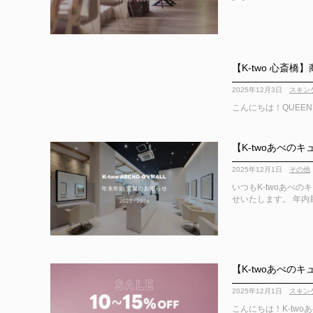
【K-two 心斎橋
2025年12月3日
スキン
こんにちは！QUEEN’S G
【K-twoあべの
2025年12月1日
その他
いつもK-twoあべ
せいたします。 年内最終
【K-twoあべの
2025年12月1日
スキン
こんにちは！K-two