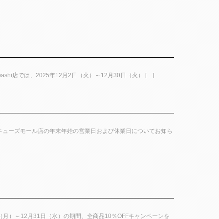
insaibashi店では、2025年12月2日（火）～12月30日（火） […]
べのキューズモール店の年末年始の営業日および休業日についてお知ら
日（月）～12月31日（水）の期間、全商品10％OFFキャンペーンを