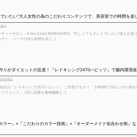
いたい”大人女性の為のこだわりコンテンツで、美容室での時間を楽しく褒められst
ン紹介
ィーサロン・K-two Esola IKEBUKURO。“忙しくてもキレイでいたい”
ラー・パーマの待ち時間を自 […]
作りがダイエットの近道！『レドキシング2470ハビッツ』で腸内環境
他美容商品
ター続出の『レドキシング2470ハビッツ』 ご存知ですか？ 「24時間で70センチ
プリメント。 1日に必要な食物繊維 […]
ラー』×『こだわりのカラー技術』×『オーダーメイド似合わせ術』なら、段違いの