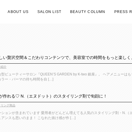
ABOUT US
SALON LIST
BEAUTY COLUMN
PRESS 
い贅沢空間＆こだわりコンテンツで、美容室での時間をもっと楽しく、オシャレに♪
ン紹介
ビューティーサロン『QUEEN’S GARDEN by K-two 銀座』。 ヘアメ
ラー・パーマの待ち時間を自 […]
が作れる♡ N.（エヌドット）のスタイリング剤で旬顔に！
イリング商品
ションが含まれています 愛用者がどんどん増えてる人気のスタイリング剤・N.（エ
アンスも思いのまま！ こなれた抜け感が作 […]