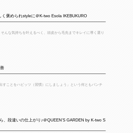
yleに＠K-two Esola IKEBUKURO
誰もが思うそんな気持ちを叶えるべく、頭皮から毛先までキレイに導く選り
改善
の便を出すことをハビッツ（習慣）にしましょう」という何ともパンチ
仕上がり♪＠QUEEN’S GARDEN by K-two S