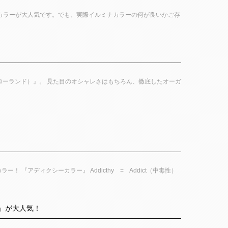
iでもイルミナカラーが大人気です。でも、実際イルミナカラーの何が良いかご存
（ローランド）』。 見た目のオシャレさはもちろん、徹底したオーガ
アディクシーカラー』 Addicthy = Addict（中毒性）
』が大人気！