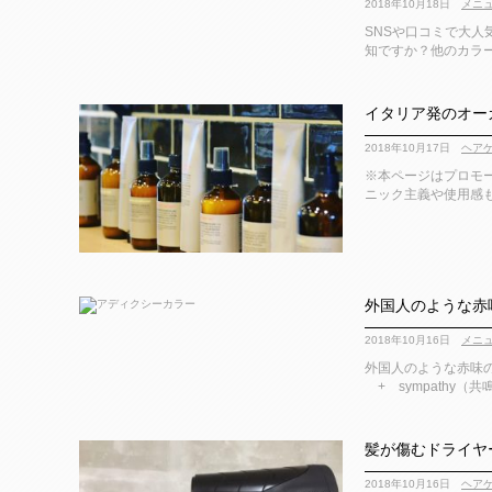
2018年10月18日
メニ
SNSや口コミで大人気
知ですか？他のカラー 
イタリア発のオーガ
2018年10月17日
ヘア
※本ページはプロモー
ニック主義や使用感も
外国人のような赤
2018年10月16日
メニ
外国人のような赤味の
+ sympathy（共
髪が傷むドライヤ
2018年10月16日
ヘア