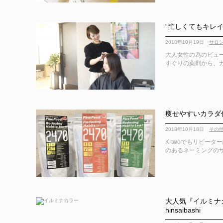
“忙しくてもキレイで
2018年10月19日
サロ
大人女性の為のビューテ
すぐりの薬剤から、カ
痩せやすいカラダ
2018年10月18日
その
K-twoでもリピー
のあるネーミングのサ
大人気『イルミナカ
hinsaibashi