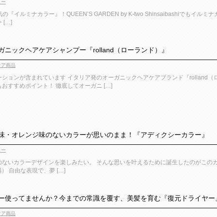
ュー
の『イルミナカラー』！QUEEN’S GARDEN by K-two Shinsaibash
[…]
ニックヘアケアシャンプー『rolland（ローランド）』
ケア商品
ションが含まれています イタリア発のオーガニックヘアケアブランド『rolland
おすすめポイント！ 徹底してオーガニ […]
味・オレンジ味のないカラーが思いのまま！『アディクシーカラー』
ュー
ないカラーデザインを楽しみたい。 そんな思いを叶えるために誕生したのがこのカラー！ 『
鳴） 自由な表現で、夢 […]
ー使ってませんか？今までの常識を覆す、美髪を育む『復元ドライヤー
ケア商品