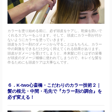
カラーを塗り始める前に、必ず頭皮をケアし、乾燥を防いで
くれるスプレーをふります。そして、頭皮にカラー剤が付か
ないようにカラーを塗っていきます。
頭皮をカラー剤のダメージから守ることはもちろん、カラー
中の刺激をできるだけ少なく抑えてくれる効果があります。
頭皮がダメージを受けてしまうと、本来髪に行くはずの栄養
が頭皮のダメージ補修に使われてしまうので、キレイな髪を
作るためにも頭皮ケアは大事なんです。
６．K-two心斎橋・こだわりのカラー技術２｜
髪の根元・中間・毛先で『カラー剤の調合』を
必ず変える！