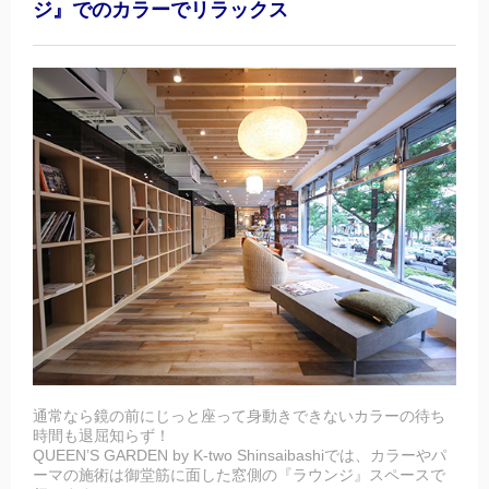
ジ』でのカラーでリラックス
通常なら鏡の前にじっと座って身動きできないカラーの待ち
時間も退屈知らず！
QUEEN’S GARDEN by K-two Shinsaibashiでは、カラーやパ
ーマの施術は御堂筋に面した窓側の『ラウンジ』スペースで