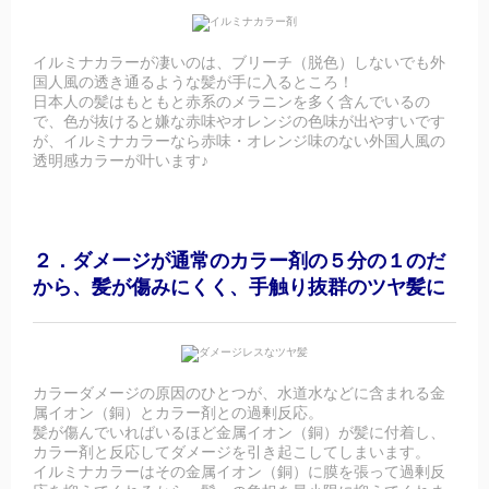
イルミナカラーが凄いのは、ブリーチ（脱色）しないでも外
国人風の透き通るような髪が手に入るところ！
日本人の髪はもともと赤系のメラニンを多く含んでいるの
で、色が抜けると嫌な赤味やオレンジの色味が出やすいです
が、イルミナカラーなら赤味・オレンジ味のない外国人風の
透明感カラーが叶います♪
２．ダメージが通常のカラー剤の５分の１のだ
から、髪が傷みにくく、手触り抜群のツヤ髪に
カラーダメージの原因のひとつが、水道水などに含まれる金
属イオン（銅）とカラー剤との過剰反応。
髪が傷んでいればいるほど金属イオン（銅）が髪に付着し、
カラー剤と反応してダメージを引き起こしてしまいます。
イルミナカラーはその金属イオン（銅）に膜を張って過剰反