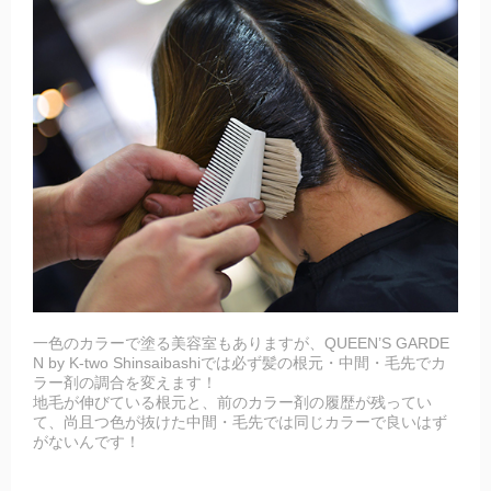
一色のカラーで塗る美容室もありますが、QUEEN’S GARDE
N by K-two Shinsaibashiでは必ず髪の根元・中間・毛先でカ
ラー剤の調合を変えます！
地毛が伸びている根元と、前のカラー剤の履歴が残ってい
て、尚且つ色が抜けた中間・毛先では同じカラーで良いはず
がないんです！