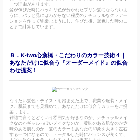
一つ理由があります。
髪が伸びた時にハッキリ色が分かれたプリン髪にならないよ
うに、パッと見にはわからない程度のナチュラルなグラデー
ションを作って馴染むようにし、伸びた後、退色した時のこ
とまで計算しています。
８．K-two心斎橋・こだわりのカラー技術４｜
あなただけに似合う『オーダーメイド』の似合
わせ提案！
なりたい髪色・テイストを踏まえた上で、職業や服装・メイ
ク、肌質までも見極めて、あなただけに似合うカラーをご提
案します。
雑誌で言うとどういう雰囲気が好きなのか、ナチュラルメイ
クなのかギャルっぽいメイクなのか、黄味のある肌なのか赤
味のある肌なのか…髪のカラーもあなたの印象を大きく左右
する一つになるので、トータルした時にバランスが良くて、
本当に似合うカラーになるようにご提案します。