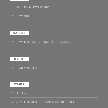
K-two Esola IKEBUKURO
K-two 銀座
K-two NAGOYA【2026年2月16日営業終了】
k-two kyoto emu
Bio Spa
K-two tanimachi（旧 CYAN k-two tanimachi）