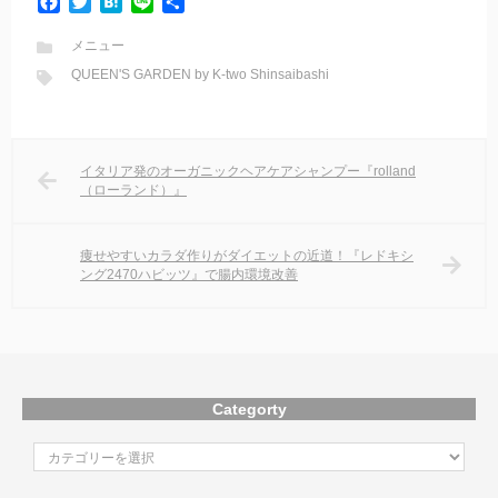
F
T
H
L
共
a
w
a
i
有
c
i
t
n
メニュー
e
t
e
e
QUEEN'S GARDEN by K-two Shinsaibashi
b
t
n
o
e
a
o
r
k
イタリア発のオーガニックヘアケアシャンプー『rolland
（ローランド）』
痩せやすいカラダ作りがダイエットの近道！『レドキシ
ング2470ハビッツ』で腸内環境改善
Categorty