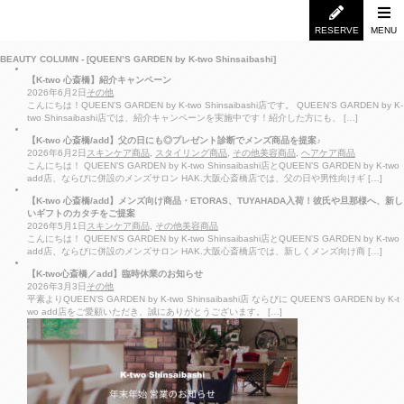
RESERVE
MENU
BEAUTY COLUMN - [QUEEN’S GARDEN by K-two Shinsaibashi]
【K-two 心斎橋】紹介キャンペーン
2026年6月2日
その他
こんにちは！QUEEN’S GARDEN by K-two Shinsaibashi店です。 QUEEN’S GARDEN by K-
two Shinsaibashi店では、紹介キャンペーンを実施中です！紹介した方にも、 […]
【K-two 心斎橋/add】父の日にも◎プレゼント診断でメンズ商品を提案♪
2026年6月2日
スキンケア商品
,
スタイリング商品
,
その他美容商品
,
ヘアケア商品
こんにちは！ QUEEN’S GARDEN by K-two Shinsaibashi店とQUEEN’S GARDEN by K-two
add店、ならびに併設のメンズサロン HAK.大阪心斎橋店では、父の日や男性向けギ […]
【K-two 心斎橋/add】メンズ向け商品・ETORAS、TUYAHADA入荷！彼氏や旦那様へ、新し
いギフトのカタチをご提案
2026年5月1日
スキンケア商品
,
その他美容商品
こんにちは！ QUEEN’S GARDEN by K-two Shinsaibashi店とQUEEN’S GARDEN by K-two
add店、ならびに併設のメンズサロン HAK.大阪心斎橋店では、新しくメンズ向け商 […]
【K-two心斎橋／add】臨時休業のお知らせ
2026年3月3日
その他
平素よりQUEEN’S GARDEN by K-two Shinsaibashi店 ならびに QUEEN’S GARDEN by K-t
wo add店をご愛顧いただき、誠にありがとうございます。 […]