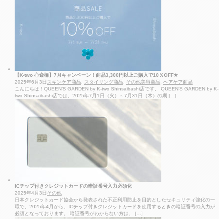
【K-two 心斎橋】7月キャンペーン！商品3,300円以上ご購入で10％OFF★
2025年6月3日
スキンケア商品
,
スタイリング商品
,
その他美容商品
,
ヘアケア商品
こんにちは！QUEEN’S GARDEN by K-two Shinsaibashi店です。 QUEEN’S GARDEN by K-
two Shinsaibashi店では、2025年7月1日（火）～7月31日（木）の期 […]
ICチップ付きクレジットカードの暗証番号入力必須化
2025年4月3日
その他
日本クレジットカード協会から発表された不正利用防止を目的としたセキュリティ強化の一
環で、2025年4月から、ICチップ付きクレジットカードを使用するときの暗証番号の入力が
必須となっております。 暗証番号がわからない方は、 […]