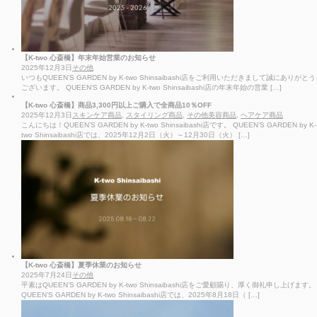
【K-two 心斎橋】年末年始営業のお知らせ
2025年12月3日
その他
いつもQUEEN’S GARDEN by K-two Shinsaibashi店をご利用いただきまして誠にありがとう
ございます。 QUEEN’S GARDEN by K-two Shinsaibashi店の年末年始の営業 […]
【K-two 心斎橋】商品3,300円以上ご購入で全商品10％OFF
2025年12月3日
スキンケア商品
,
スタイリング商品
,
その他美容商品
,
ヘアケア商品
こんにちは！QUEEN’S GARDEN by K-two Shinsaibashi店です。 QUEEN’S GARDEN by K-
two Shinsaibashi店では、2025年12月2日（火）～12月30日（火） […]
【K-two 心斎橋】夏季休業のお知らせ
2025年7月24日
その他
平素はQUEEN’S GARDEN by K-two Shinsaibashi店をご愛顧賜り、厚く御礼申し上げます。
QUEEN’S GARDEN by K-two Shinsaibashi店では、2025年8月18日（ […]