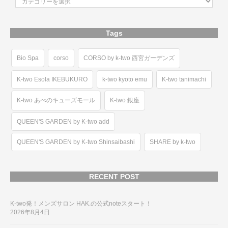
Tags
Bio Spa
corso
CORSO by k-two 西宮ガーデンズ
K-two Esola IKEBUKURO
k-two kyoto emu
K-two tanimachi
K-two あべのキューズモール
K-two 銀座
QUEEN'S GARDEN by K-two add
QUEEN'S GARDEN by K-two Shinsaibashi
SHARE by k-two
RECENT POST
K-two発！メンズサロン HAK.の公式noteスタート！
2026年8月4日