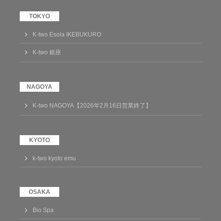
K-two Esola IKEBUKURO
K-two 銀座
K-two NAGOYA【2026年2月16日営業終了】
k-two kyoto emu
Bio Spa