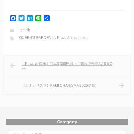
F
T
H
L
共
a
w
a
i
有
c
i
t
n
その他
e
t
e
e
QUEEN'S GARDEN by K-two Shinsaibashi
b
t
n
o
e
a
o
r
k
【K-two 心斎橋】商品3,300円以上ご購入で全商品10％O
FF
【カミカリスマ】KAMI CHARISMA 2026受賞
Categorty