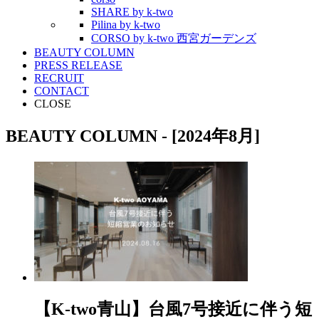
SHARE by k-two
Pilina by k-two
CORSO by k-two 西宮ガーデンズ
BEAUTY COLUMN
PRESS RELEASE
RECRUIT
CONTACT
CLOSE
BEAUTY COLUMN - [2024年8月]
【K-two青山】台風7号接近に伴う短