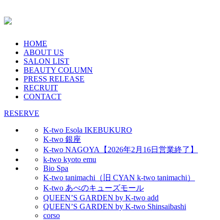
HOME
ABOUT US
SALON LIST
BEAUTY COLUMN
PRESS RELEASE
RECRUIT
CONTACT
RESERVE
K-two Esola IKEBUKURO
K-two 銀座
K-two NAGOYA【2026年2月16日営業終了】
k-two kyoto emu
Bio Spa
K-two tanimachi（旧 CYAN k-two tanimachi）
K-two あべのキューズモール
QUEEN’S GARDEN by K-two add
QUEEN’S GARDEN by K-two Shinsaibashi
corso