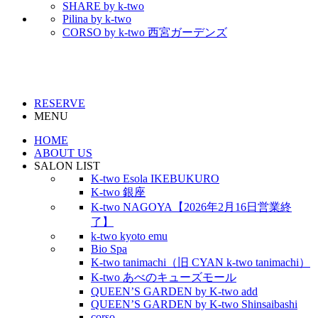
SHARE by k-two
Pilina by k-two
CORSO by k-two 西宮ガーデンズ
RESERVE
MENU
HOME
ABOUT US
SALON LIST
K-two Esola IKEBUKURO
K-two 銀座
K-two NAGOYA【2026年2月16日営業終
了】
k-two kyoto emu
Bio Spa
K-two tanimachi（旧 CYAN k-two tanimachi）
K-two あべのキューズモール
QUEEN’S GARDEN by K-two add
QUEEN’S GARDEN by K-two Shinsaibashi
corso