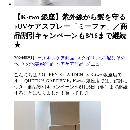
【K-two 銀座】紫外線から髪を守る
♪UVケアスプレー「ミーファ」／商
品割引キャンペーンも8/16まで継続
★
2024年8月1日
スキンケア商品
,
スタイリング商品
,
その
他
,
その他美容商品
,
ヘアケア商品
,
メニュー
こんにちは！QUEEN’S GARDEN by K-two 銀座店で
す。 QUEEN’S GARDEN by K-two 銀座店では、好評に
つき、商品割引キャンペーンを8月16日（金）まで継続
することになりました！買って […]