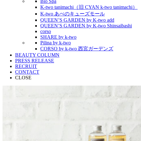
Bio Spa
K-two tanimachi（旧 CYAN k-two tanimachi）
K-two あべのキューズモール
QUEEN’S GARDEN by K-two add
QUEEN’S GARDEN by K-two Shinsaibashi
corso
SHARE by k-two
Pilina by k-two
CORSO by k-two 西宮ガーデンズ
BEAUTY COLUMN
PRESS RELEASE
RECRUIT
CONTACT
CLOSE