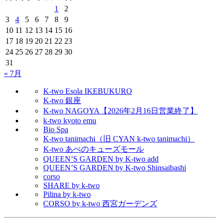
1
2
3
4
5
6
7
8
9
10
11
12
13
14
15
16
17
18
19
20
21
22
23
24
25
26
27
28
29
30
31
« 7月
K-two Esola IKEBUKURO
K-two 銀座
K-two NAGOYA【2026年2月16日営業終了】
k-two kyoto emu
Bio Spa
K-two tanimachi（旧 CYAN k-two tanimachi）
K-two あべのキューズモール
QUEEN’S GARDEN by K-two add
QUEEN’S GARDEN by K-two Shinsaibashi
corso
SHARE by k-two
Pilina by k-two
CORSO by k-two 西宮ガーデンズ