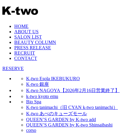
HOME
ABOUT US
SALON LIST
BEAUTY COLUMN
PRESS RELEASE
RECRUIT
CONTACT
RESERVE
K-two Esola IKEBUKURO
K-two 銀座
K-two NAGOYA【2026年2月16日営業終了】
k-two kyoto emu
Bio Spa
K-two tanimachi（旧 CYAN k-two tanimachi）
K-two あべのキューズモール
QUEEN’S GARDEN by K-two add
QUEEN’S GARDEN by K-two Shinsaibashi
corso