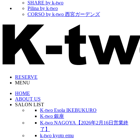
SHARE by k-two
Pilina by k-two
CORSO by k-two 西宮ガーデンズ
RESERVE
MENU
HOME
ABOUT US
SALON LIST
K-two Esola IKEBUKURO
K-two 銀座
K-two NAGOYA【2026年2月16日営業終
了】
k-two kyoto emu