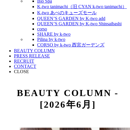
Bio Spa
K-two tanimachi（旧 CYAN k-two tanimachi）
K-two あべのキューズモール
QUEEN’S GARDEN by K-two add
QUEEN’S GARDEN by K-two Shinsaibashi
corso
SHARE by k-two
Pilina by k-two
CORSO by k-two 西宮ガーデンズ
BEAUTY COLUMN
PRESS RELEASE
RECRUIT
CONTACT
CLOSE
BEAUTY COLUMN -
[2026年6月]