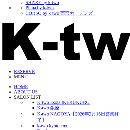
SHARE by k-two
Pilina by k-two
CORSO by k-two 西宮ガーデンズ
RESERVE
MENU
HOME
ABOUT US
SALON LIST
K-two Esola IKEBUKURO
K-two 銀座
K-two NAGOYA【2026年2月16日営業終
了】
k-two kyoto emu