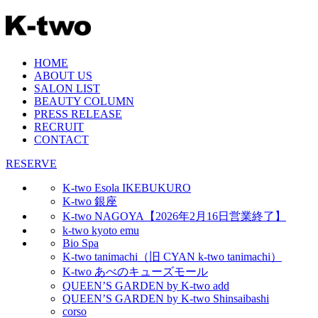
HOME
ABOUT US
SALON LIST
BEAUTY COLUMN
PRESS RELEASE
RECRUIT
CONTACT
RESERVE
K-two Esola IKEBUKURO
K-two 銀座
K-two NAGOYA【2026年2月16日営業終了】
k-two kyoto emu
Bio Spa
K-two tanimachi（旧 CYAN k-two tanimachi）
K-two あべのキューズモール
QUEEN’S GARDEN by K-two add
QUEEN’S GARDEN by K-two Shinsaibashi
corso