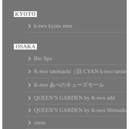
k-two kyoto emu
Bio Spa
K-two tanimachi（旧 CYAN k-two tanim
K-two あべのキューズモール
QUEEN’S GARDEN by K-two add
QUEEN’S GARDEN by K-two Shinsaibas
corso