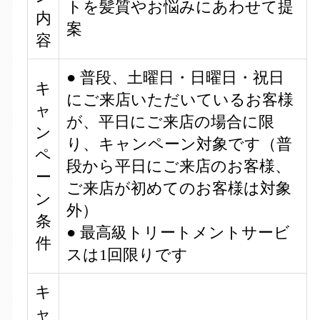
トを髪質やお悩みにあわせて提
内
案
容
● 普段、土曜日・日曜日・祝日
キ
にご来店いただいているお客様
ャ
が、平日にご来店の場合に限
ン
り、キャンペーン対象です（普
ペ
段から平日にご来店のお客様、
ー
ご来店が初めてのお客様は対象
ン
外）
条
● 最高級トリートメントサービ
件
スは1回限りです
キ
ャ