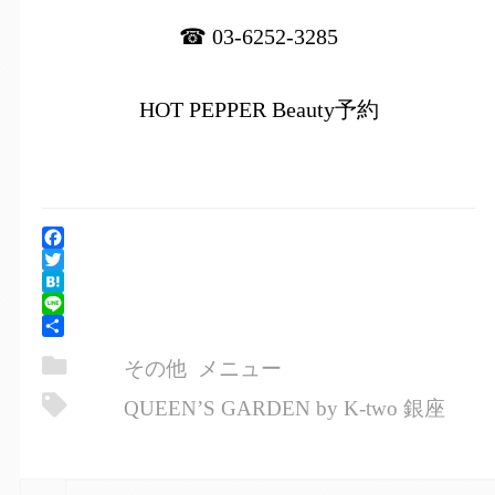
☎ 03-6252-3285
HOT PEPPER Beauty予約
Facebook
Twitter
Hatena
Line
共
その他
メニュー
有
QUEEN’S GARDEN by K-two 銀座