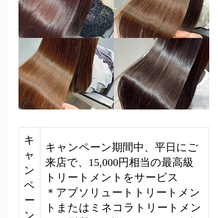
キ
キャンペーン期間中、平日にご
ャ
来店で、15,000円相当の最高級
ン
トリートメントをサービス
ペ
＊アブソリュートトリートメン
ー
トまたはミネコラトリートメン
ン