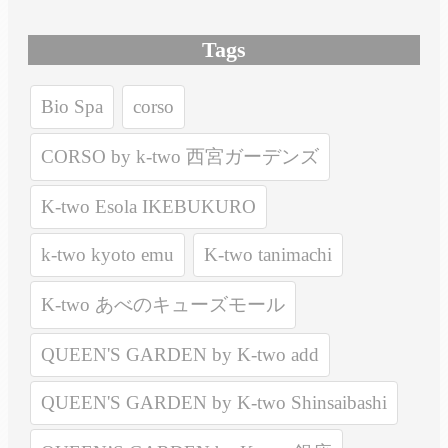
Tags
Bio Spa
corso
CORSO by k-two 西宮ガーデンズ
K-two Esola IKEBUKURO
k-two kyoto emu
K-two tanimachi
K-two あべのキューズモール
QUEEN'S GARDEN by K-two add
QUEEN'S GARDEN by K-two Shinsaibashi