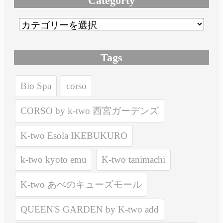
Categorty
Tags
Bio Spa
corso
CORSO by k-two 西宮ガーデンズ
K-two Esola IKEBUKURO
k-two kyoto emu
K-two tanimachi
K-two あべのキューズモール
QUEEN'S GARDEN by K-two add