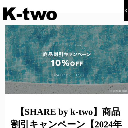
R
【SHARE by k-two】商品
割引キャンペーン【2024年