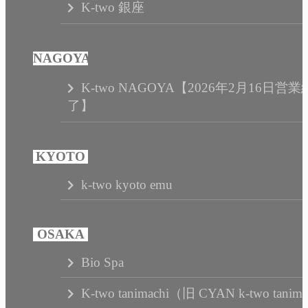
K-two 銀座
K-two NAGOYA【2026年2月16日営業
了】
k-two kyoto emu
Bio Spa
K-two tanimachi（旧 CYAN k-two tanim