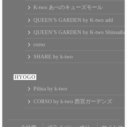
K-two あべのキューズモール
QUEEN’S GARDEN by K-two add
QUEEN’S GARDEN by K-two Shinsaibas
corso
SHARE by k-two
Pilina by k-two
CORSO by k-two 西宮ガーデンズ