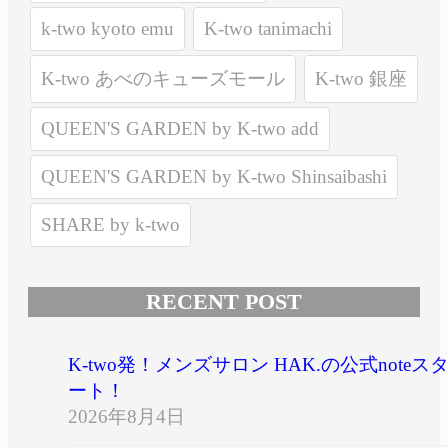
k-two kyoto emu
K-two tanimachi
K-two あべのキューズモール
K-two 銀座
QUEEN'S GARDEN by K-two add
QUEEN'S GARDEN by K-two Shinsaibashi
SHARE by k-two
RECENT POST
K-two発！メンズサロン HAK.の公式noteス
ート！
2026年8月4日