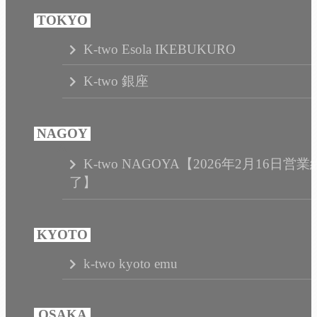
K-two Esola IKEBUKURO
K-two 銀座
K-two NAGOYA【2026年2月16日営業
了】
k-two kyoto emu