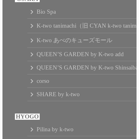
Bio Spa
K-two tanimachi（旧 CYAN k-two tanim
K-two あべのキューズモール
QUEEN’S GARDEN by K-two add
QUEEN’S GARDEN by K-two Shinsaibas
corso
SHARE by k-two
Pilina by k-two