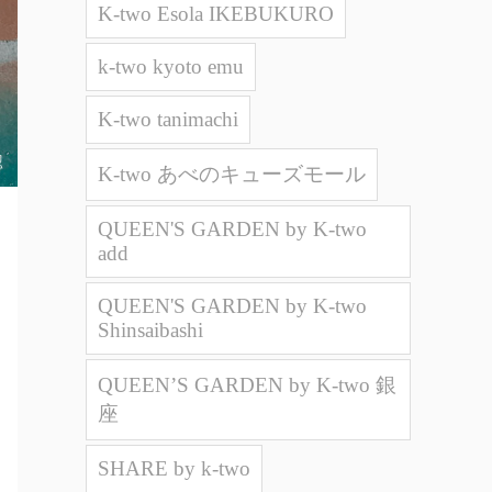
K-two Esola IKEBUKURO
k-two kyoto emu
K-two tanimachi
K-two あべのキューズモール
QUEEN'S GARDEN by K-two
add
QUEEN'S GARDEN by K-two
Shinsaibashi
QUEEN’S GARDEN by K-two 銀
座
SHARE by k-two