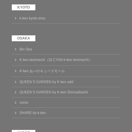
k-two kyoto emu
Bio Spa
K-two tanimachi（旧 CYAN k-two tanimachi）
K-two あべのキューズモール
QUEEN’S GARDEN by K-two add
QUEEN’S GARDEN by K-two Shinsaibashi
corso
SHARE by k-two