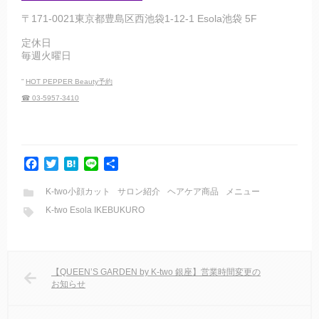
〒171-0021東京都豊島区西池袋1-12-1 Esola池袋 5F
定休日
毎週火曜日
”
HOT PEPPER Beauty予約
☎ 03-5957-3410
F
T
H
L
共
a
w
a
i
有
c
i
t
n
K-two小顔カット
サロン紹介
ヘアケア商品
メニュー
e
t
e
e
K-two Esola IKEBUKURO
b
t
n
o
e
a
o
r
k
【QUEEN’S GARDEN by K-two 銀座】営業時間変更の
お知らせ