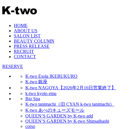
HOME
ABOUT US
SALON LIST
BEAUTY COLUMN
PRESS RELEASE
RECRUIT
CONTACT
RESERVE
K-two Esola IKEBUKURO
K-two 銀座
K-two NAGOYA【2026年2月16日営業終了】
k-two kyoto emu
Bio Spa
K-two tanimachi（旧 CYAN k-two tanimachi）
K-two あべのキューズモール
QUEEN’S GARDEN by K-two add
QUEEN’S GARDEN by K-two Shinsaibashi
corso