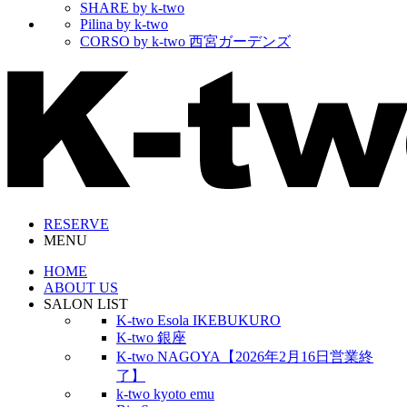
SHARE by k-two
Pilina by k-two
CORSO by k-two 西宮ガーデンズ
RESERVE
MENU
HOME
ABOUT US
SALON LIST
K-two Esola IKEBUKURO
K-two 銀座
K-two NAGOYA【2026年2月16日営業終
了】
k-two kyoto emu