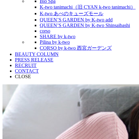
Bio Spa
K-two tanimachi（旧 CYAN k-two tanimachi）
K-two あべのキューズモール
QUEEN’S GARDEN by K-two add
QUEEN’S GARDEN by K-two Shinsaibashi
corso
SHARE by k-two
Pilina by k-two
CORSO by k-two 西宮ガーデンズ
BEAUTY COLUMN
PRESS RELEASE
RECRUIT
CONTACT
CLOSE