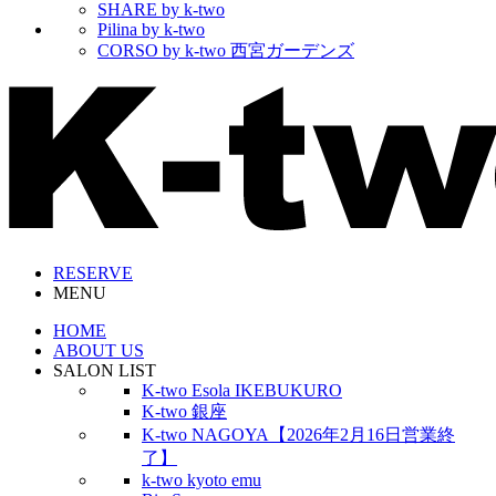
SHARE by k-two
Pilina by k-two
CORSO by k-two 西宮ガーデンズ
RESERVE
MENU
HOME
ABOUT US
SALON LIST
K-two Esola IKEBUKURO
K-two 銀座
K-two NAGOYA【2026年2月16日営業終
了】
k-two kyoto emu