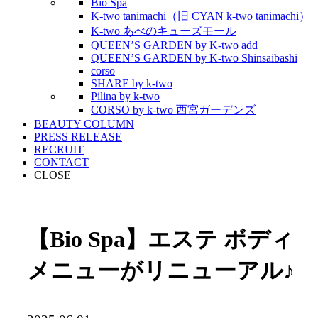
Bio Spa
K-two tanimachi（旧 CYAN k-two tanimachi）
K-two あべのキューズモール
QUEEN’S GARDEN by K-two add
QUEEN’S GARDEN by K-two Shinsaibashi
corso
SHARE by k-two
Pilina by k-two
CORSO by k-two 西宮ガーデンズ
BEAUTY COLUMN
PRESS RELEASE
RECRUIT
CONTACT
CLOSE
【Bio Spa】エステ ボディ
メニューがリニューアル♪