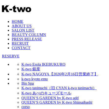
HOME
ABOUT US
SALON LIST
BEAUTY COLUMN
PRESS RELEASE
RECRUIT
CONTACT
RESERVE
K-two Esola IKEBUKURO
K-two 銀座
K-two NAGOYA【2026年2月16日営業終了】
k-two kyoto emu
Bio Spa
K-two tanimachi（旧 CYAN k-two tanimachi）
K-two あべのキューズモール
QUEEN’S GARDEN by K-two add
QUEEN’S GARDEN by K-two Shinsaibashi
corso