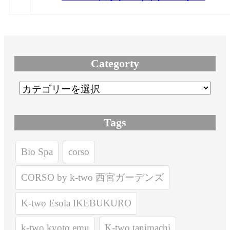
Categorty
Tags
Bio Spa
corso
CORSO by k-two 西宮ガーデンズ
K-two Esola IKEBUKURO
k-two kyoto emu
K-two tanimachi