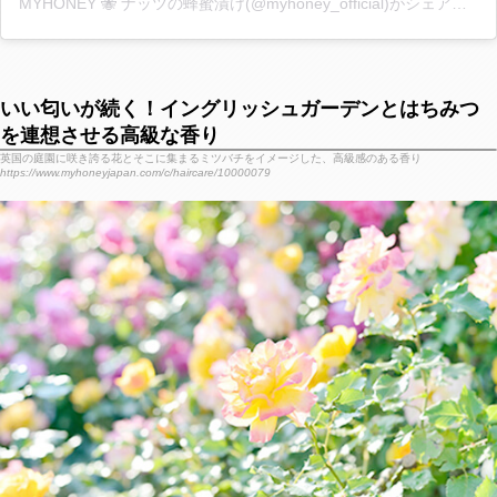
MYHONEY 🐝 ナッツの蜂蜜漬け(@myhoney_official)がシェアした投稿
いい匂いが続く！イングリッシュガーデンとはちみつ
を連想させる高級な香り
英国の庭園に咲き誇る花とそこに集まるミツバチをイメージした、高級感のある香り
https://www.myhoneyjapan.com/c/haircare/10000079