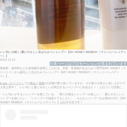
いい匂いが続く♪髪にやさしい生はちみつシャンプー【MY HONEY REMEDY（マイハニーレメディ
ー）】
2019.12.23
※本ページはプロモーションが含まれています
着色料・保存料などの添加物不使用にこだわる、天然・非加熱の生はちみつ専門店MY HONEY（マ
イハニー）から誕生した生はちみつシャンプー【MY HONEY REMEDY（マイハニーレメディ
ー）】。
K-two（ケーツー）
では
青山
と
池袋
の2店舗で取り扱っていますが、その香りの良さと洗い上がりで
人気上昇中！「いい匂いと髪にやさしいが両立するシャンプーに出会えた！」と口コミで話題に。
「いい匂いがするシャンプーを探している」「香りが残るシャンプーが欲しい」「髪にやさしいシ
ャンプーを使いたい」「シャンプーで頭皮ケアもしたい」…そんなシャンプーをお求めの方に【MY
HONEY REMEDY（マイハニーレメディー）】はおすすめです！