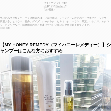
※イメージです（
gat
e74
による
Pixabay
か
らの画像）
生はちみつに加えて、ヤシ油由来の優しい洗浄成分、レモンバームなどのハーブエキス、ジオウ、
高麗人参、ヒオウギ、牡丹、ダイズ、シャクヤク、ヒキオコシ、キラヤ、茶葉、ハトムギ、ムクロ
ジ、カンゾウなど、植物由来の髪と頭皮にやさしい成分が豊富に含まれています。
※水を含む
【MY HONEY REMEDY（マイハニーレメディー）】シ
ャンプーはこんな方におすすめ