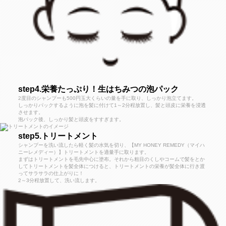
step4.栄養たっぷり！生はちみつの泡パック
2度目のシャンプーも500円玉大くらいの量を手に取り、しっかり泡立てます。
しっかりパックするように泡を髪に付けて1～2分程放置し、髪と頭皮に栄養を浸透
させます。
泡パック後、しっかり髪と頭皮をすすぎます。
step5.トリートメント
シャンプーを洗い流したら軽く髪の水気を切り、【MY HONEY REMEDY（マイハ
ニーレメディー）】トリートメントを適量手に取ります。
まずはトリートメントを毛先中心に塗布。それから粗目のくしやコームで髪をとか
してトリートメントを髪全体につけると、トリートメントの栄養が髪全体に行き渡
ってサラサラの仕上がりに！
2～3分程放置して、洗い流します。