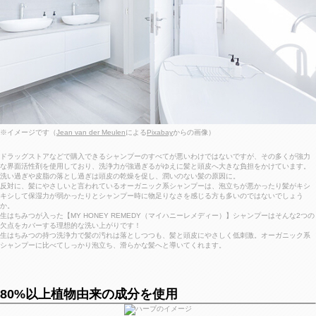
※イメージです（
Jean van der Meulen
による
Pixabay
からの画像）
ドラッグストアなどで購入できるシャンプーのすべてが悪いわけではないですが、その多くが強力
な界面活性剤を使用しており、洗浄力が強過ぎるがゆえに髪と頭皮へ大きな負担をかけています。
洗い過ぎや皮脂の落とし過ぎは頭皮の乾燥を促し、潤いのない髪の原因に。
反対に、髪にやさしいと言われているオーガニック系シャンプーは、泡立ちが悪かったり髪がキシ
キシして保湿力が弱かったりとシャンプー時に物足りなさを感じる方も多いのではないでしょう
か。
生はちみつが入った【MY HONEY REMEDY（マイハニーレメディー）】シャンプーはそんな2つの
欠点をカバーする理想的な洗い上がりです！
生はちみつの持つ洗浄力で髪の汚れは落としつつも、髪と頭皮にやさしく低刺激。オーガニック系
シャンプーに比べてしっかり泡立ち、滑らかな髪へと導いてくれます。
80%以上植物由来の成分を使用