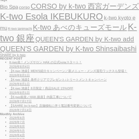
e
o
r
CORSO by k-two 西宮ガーデンズ
Bio Spa
g
corso
k
o
r
K-two Esola IKEBUKURO
t
k-two kyoto e
y
K-
K-two あべのキューズモール
mu
K-two tanimachi
two 銀座
QUEEN'S GARDEN by K-two add
QUEEN'S GARDEN by K-two Shinsaibashi
SHARE by k-two
RECENT POST
K-two発！メンズサロン HAK.の公式noteスタート！
2026年8月4日
【K-two 池袋】MEN’S紹介キャンペーン／新メニュー・メンズ眉毛ワックスも登場！
2026年8月1日
【K-two 池袋】条件クリアでプレゼント♪トリートメントキャンペーン
2026年8月1日
【K-two 池袋】8月限定！商品SALE 15%OFF
2026年8月1日
【K-two銀座／HAK.銀座】内装工事について
2026年7月17日
【SAHRE by k-two】店舗移転に伴う電話番号変更について
2026年7月14日
Monthly Archive
2026年8月
2026年7月
2026年6月
2026年5月
2026年4月