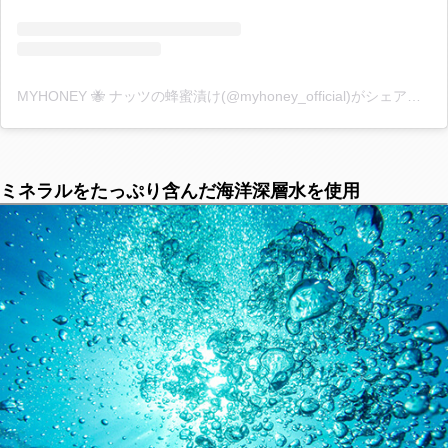
MYHONEY 🐝 ナッツの蜂蜜漬け(@myhoney_official)がシェアした投稿
ミネラルをたっぷり含んだ海洋深層水を使用