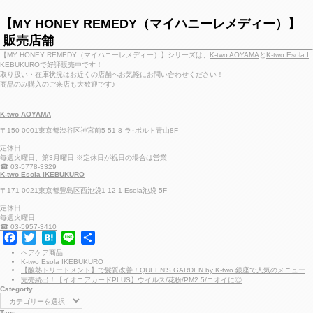
【MY HONEY REMEDY（マイハニーレメディー）】
販売店舗
【MY HONEY REMEDY（マイハニーレメディー）】シリーズは、
K-two AOYAMA
と
K-two Esola I
KEBUKURO
で好評販売中です！
取り扱い・在庫状況はお近くの店舗へお気軽にお問い合わせください！
商品のみ購入のご来店も大歓迎です♪
K-two AOYAMA
〒150-0001東京都渋谷区神宮前5-51-8 ラ･ポルト青山8F
定休日
毎週火曜日、第3月曜日 ※定休日が祝日の場合は営業
☎ 03-5778-3329
K-two Esola IKEBUKURO
〒171-0021東京都豊島区西池袋1-12-1 Esola池袋 5F
定休日
毎週火曜日
☎ 03-5957-3410
F
T
H
L
共
a
w
a
i
有
ヘアケア商品
K-two Esola IKEBUKURO
c
i
t
n
【酸熱トリートメント】で髪質改善！QUEEN’S GARDEN by K-two 銀座で人気のメニュー
e
t
e
e
完売続出！【イオニアカードPLUS】ウイルス/花粉/PM2.5/ニオイに◎
Categorty
b
t
n
C
a
o
e
a
t
Tags