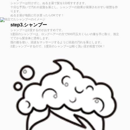
シャンプーは付けずに、ぬるま湯で髪を1分程すすぎます。
十分な予洗いで汚れや皮脂を落とし、シャンプーの効果が発揮されやすい状態を作
ります。
ぬるま湯が地肌に行き渡ったらOKです！
step3.シャンプー
シャンプーは2度するのがおすすめです。
1度目のシャンプーは、ロングヘアーの方で500円玉大くらいの量を手に取り、泡立
ててから髪全体に塗布します。
指の腹を使い、頭皮をマッサージするように頭皮の汚れを落とします。
2度シャンプーするので、1度目のシャンプーは軽く洗い流す程度でOK！