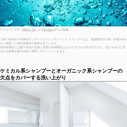
※イメージです（
Martin Str
による
Pixabay
からの画像）
【MY HONEY REMEDY（マイハニーレメディー）】シャンプーには、高知県室戸の海・水深200m
から採取した海洋深層水が使用されています。
海洋深層水には髪や頭皮の代謝に必要な80種類以上ものミネラルが含まれており、生はちみつに含
まれる栄養を髪や頭皮に浸透しやすくしてくれます。
ケミカル系シャンプーとオーガニック系シャンプーの
欠点をカバーする洗い上がり