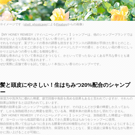
※イメージです（
shell_ghostcage
による
Pixabay
からの画像）
【MY HONEY REMEDY（マイハニーレメディー）】シャンプーは、他のシャンプーブランドでは
出せないような高級感のあるとてもいい香りがします！
それもそのはず、某ブランドの香水の調香も担当するフランスの調香師が手掛けた香りとのこと。
英国庭園の花々とそこに群がるミツバチをイメージしたテーマの通り、かぐわしい花の香りにしっ
かりとはちみつの香りも感じる複雑な香り。
高級な香水のようでいて香水ほどきつくなく、かといって甘ったるいよくある平凡な香りとも違
う、絶妙ないい匂いに包まれます…！
ぜひ実際に店舗で香りを試して欲しい！本当にいい香りのシャンプーです。
髪と頭皮にやさしい！生はちみつ20%配合のシャンプ
ー
保湿力や洗浄力に優れた蜂蜜。疲労回復や免疫を高める効果もあると言われていますが、それらの
効果は加熱するとほぼ失われてしまいます。
蜂蜜の効果を謳ったシャンプーは他にもありますが、そのほとんどが少量の蜂蜜しか入っておら
ず、しかも加熱処理された蜂蜜を使用している為、蜂蜜本来の効果を生かし切れていません。
【MY HONEY REMEDY（マイハニーレメディー）】シャンプーは、加熱処理した蜂蜜は一切使わ
ず、ヨーロッパから低温貯蔵のまま運んできた貴重な生はちみつをシャンプーに使用。
独自技術を用いて生はちみつに含まれる酵素や約190種類ものビタミンが失われないようにすること
で、蜂蜜が本来持つ抗菌作用や洗浄力、保湿性を失うことなく、髪と頭皮に栄養を与えながら艶や
かに洗い上げることが可能に。