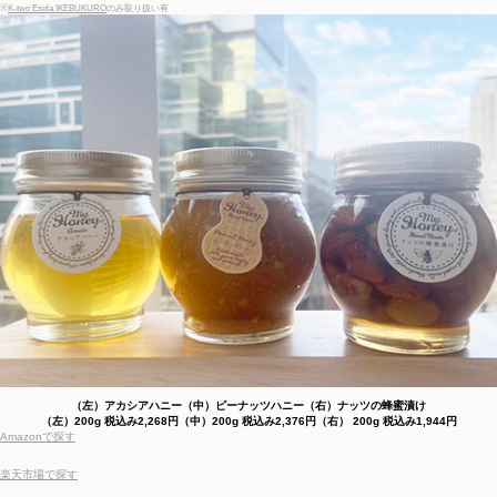
※
K-two Esola IKEBUKURO
のみ取り扱い有
（左）アカシアハニー（中）ピーナッツハニー（右）ナッツの蜂蜜漬け
（左）200g 税込み2,268円（中）200g 税込み2,376円（右） 200g 税込み1,944円
Amazonで探す
楽天市場で探す