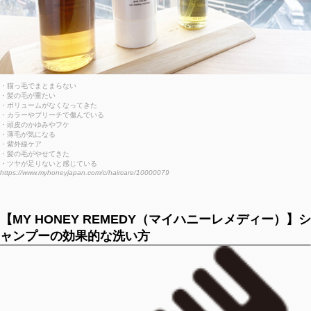
・猫っ毛でまとまらない
・髪の毛が重たい
・ボリュームがなくなってきた
・カラーやブリーチで傷んでいる
・頭皮のかゆみやフケ
・薄毛が気になる
・紫外線ケア
・髪の毛がやせてきた
・ツヤが足りないと感じている
https://www.myhoneyjapan.com/c/haircare/10000079
【MY HONEY REMEDY（マイハニーレメディー）】シ
ャンプーの効果的な洗い方