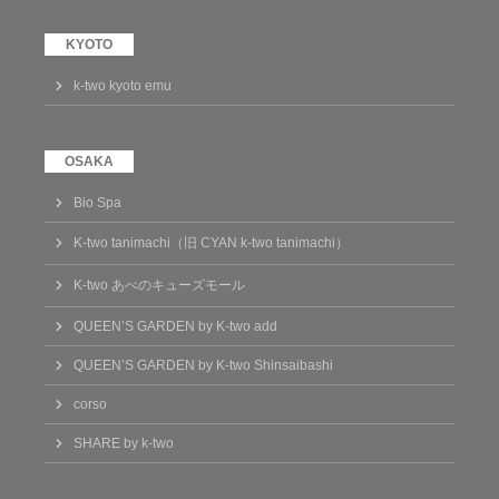
k-two kyoto emu
Bio Spa
K-two tanimachi（旧 CYAN k-two tanimachi）
K-two あべのキューズモール
QUEEN’S GARDEN by K-two add
QUEEN’S GARDEN by K-two Shinsaibashi
corso
SHARE by k-two