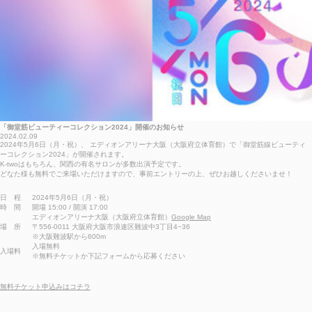
「御堂筋ビューティーコレクション2024」開催のお知らせ
2024.02.09
2024年5月6日（月・祝）、 エディオンアリーナ大阪（大阪府立体育館）で「御堂筋線ビューティ
ーコレクション2024」が開催されます。
K-twoはもちろん、関西の有名サロンが多数出演予定です。
どなた様も無料でご来場いただけますので、事前エントリーの上、ぜひお越しくださいませ！
日 程
2024年5月6日（月・祝）
時 間
開場 15:00 / 開演 17:00
エディオンアリーナ大阪（大阪府立体育館）
Google Map
場 所
〒556-0011 大阪府大阪市浪速区難波中3丁目4−36
※大阪難波駅から600m
入場無料
入場料
※無料チケットか下記フォームから応募ください
無料チケット申込みはコチラ