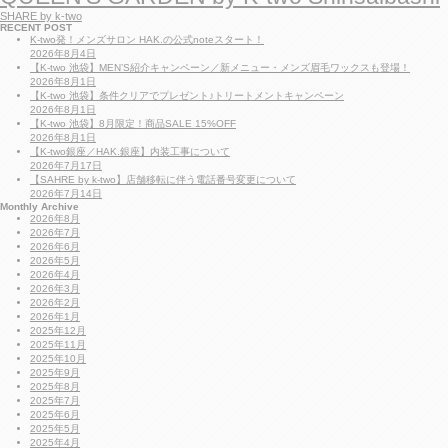
SHARE by k-two
RECENT POST
K-two発！メンズサロン HAK.の公式noteスタート！
2026年8月4日
【K-two 池袋】MEN’S紹介キャンペーン／新メニュー・メンズ眉毛ワックスも登場！
2026年8月1日
【K-two 池袋】条件クリアでプレゼント♪トリートメントキャンペーン
2026年8月1日
【K-two 池袋】8月限定！商品SALE 15%OFF
2026年8月1日
【K-two銀座／HAK.銀座】内装工事について
2026年7月17日
【SAHRE by k-two】店舗移転に伴う電話番号変更について
2026年7月14日
Monthly Archive
2026年8月
2026年7月
2026年6月
2026年5月
2026年4月
2026年3月
2026年2月
2026年1月
2025年12月
2025年11月
2025年10月
2025年9月
2025年8月
2025年7月
2025年6月
2025年5月
2025年4月