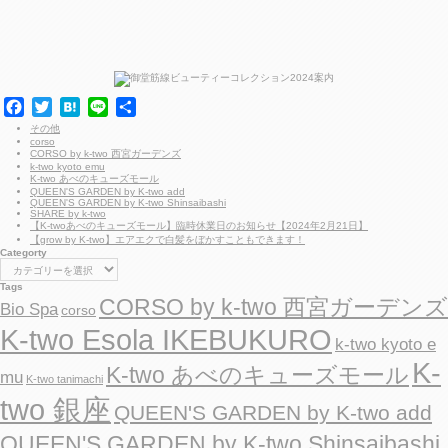
F
T
H
L
共
a
w
a
i
有
その他
corso
c
i
t
n
CORSO by k-two 西宮ガーデンズ
e
t
e
e
k-two kyoto emu
K-two あべのキューズモール
b
t
n
QUEEN'S GARDEN by K-two add
QUEEN'S GARDEN by K-two Shinsaibashi
o
e
a
SHARE by k-two
o
r
【K-twoあべのキューズモール】臨時休業日のお知らせ【2024年2月21日】
【grow by K-two】エアエクで白髪をぼかすこともできます！
k
Categorty
C
a
t
Tags
e
CORSO by k-two 西宮ガーデンズ
Bio Spa
g
corso
o
r
K-two Esola IKEBUKURO
t
k-two kyoto e
y
K-
K-two あべのキューズモール
mu
K-two tanimachi
two 銀座
QUEEN'S GARDEN by K-two add
QUEEN'S GARDEN by K-two Shinsaibashi