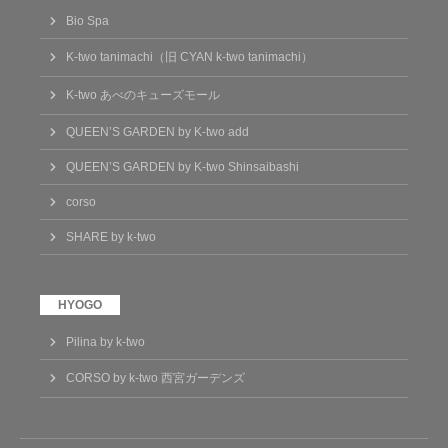
Bio Spa
K-two tanimachi（旧 CYAN k-two tanimachi）
K-two あべのキューズモール
QUEEN’S GARDEN by K-two add
QUEEN’S GARDEN by K-two Shinsaibashi
corso
SHARE by k-two
Pilina by k-two
CORSO by k-two 西宮ガーデンズ