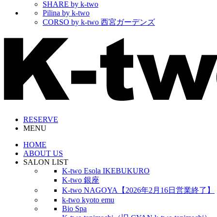
SHARE by k-two
Pilina by k-two
CORSO by k-two 西宮ガーデンズ
RESERVE
MENU
HOME
ABOUT US
SALON LIST
K-two Esola IKEBUKURO
K-two 銀座
K-two NAGOYA【2026年2月16日営業終了】
k-two kyoto emu
Bio Spa