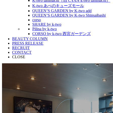
K-two tanimachi（旧 CYAN k-two tanimachi）
K-two あべのキューズモール
QUEEN’S GARDEN by K-two add
QUEEN’S GARDEN by K-two Shinsaibashi
corso
SHARE by k-two
Pilina by k-two
CORSO by k-two 西宮ガーデンズ
BEAUTY COLUMN
PRESS RELEASE
RECRUIT
CONTACT
CLOSE