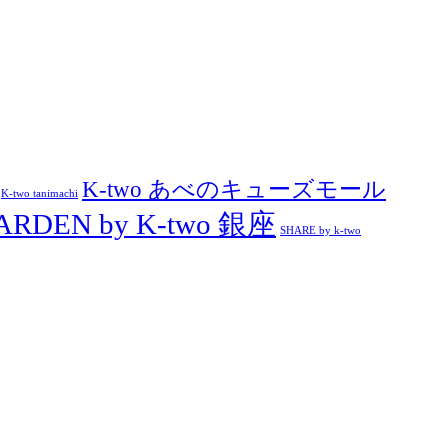
K-two あべのキューズモール
K-two tanimachi
ARDEN by K-two 銀座
SHARE by k-two