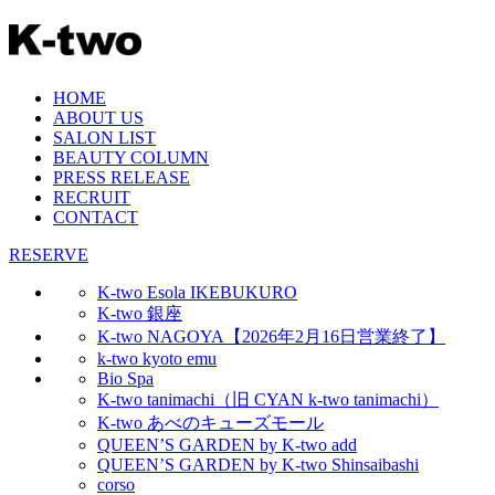
HOME
ABOUT US
SALON LIST
BEAUTY COLUMN
PRESS RELEASE
RECRUIT
CONTACT
RESERVE
K-two Esola IKEBUKURO
K-two 銀座
K-two NAGOYA【2026年2月16日営業終了】
k-two kyoto emu
Bio Spa
K-two tanimachi（旧 CYAN k-two tanimachi）
K-two あべのキューズモール
QUEEN’S GARDEN by K-two add
QUEEN’S GARDEN by K-two Shinsaibashi
corso