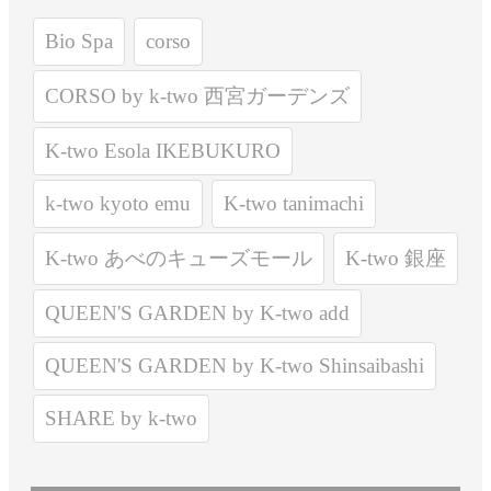
Bio Spa
corso
CORSO by k-two 西宮ガーデンズ
K-two Esola IKEBUKURO
k-two kyoto emu
K-two tanimachi
K-two あべのキューズモール
K-two 銀座
QUEEN'S GARDEN by K-two add
QUEEN'S GARDEN by K-two Shinsaibashi
SHARE by k-two