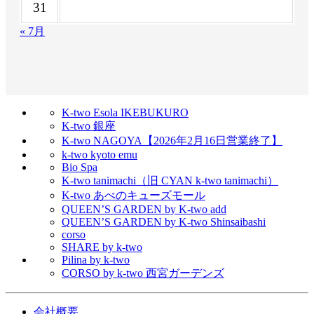
31
« 7月
K-two Esola IKEBUKURO
K-two 銀座
K-two NAGOYA【2026年2月16日営業終了】
k-two kyoto emu
Bio Spa
K-two tanimachi（旧 CYAN k-two tanimachi）
K-two あべのキューズモール
QUEEN’S GARDEN by K-two add
QUEEN’S GARDEN by K-two Shinsaibashi
corso
SHARE by k-two
Pilina by k-two
CORSO by k-two 西宮ガーデンズ
会社概要