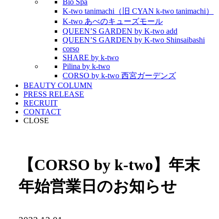
Bio Spa
K-two tanimachi（旧 CYAN k-two tanimachi）
K-two あべのキューズモール
QUEEN’S GARDEN by K-two add
QUEEN’S GARDEN by K-two Shinsaibashi
corso
SHARE by k-two
Pilina by k-two
CORSO by k-two 西宮ガーデンズ
BEAUTY COLUMN
PRESS RELEASE
RECRUIT
CONTACT
CLOSE
【CORSO by k-two】年末
年始営業日のお知らせ