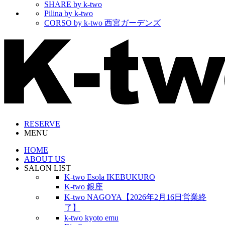
SHARE by k-two
Pilina by k-two
CORSO by k-two 西宮ガーデンズ
RESERVE
MENU
HOME
ABOUT US
SALON LIST
K-two Esola IKEBUKURO
K-two 銀座
K-two NAGOYA【2026年2月16日営業終
了】
k-two kyoto emu