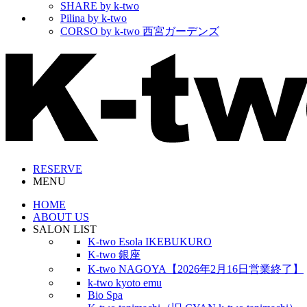
SHARE by k-two
Pilina by k-two
CORSO by k-two 西宮ガーデンズ
RESERVE
MENU
HOME
ABOUT US
SALON LIST
K-two Esola IKEBUKURO
K-two 銀座
K-two NAGOYA【2026年2月16日営業終了】
k-two kyoto emu
Bio Spa