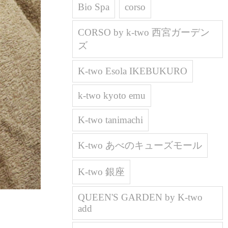
Bio Spa
corso
CORSO by k-two 西宮ガーデン
ズ
K-two Esola IKEBUKURO
k-two kyoto emu
K-two tanimachi
K-two あべのキューズモール
K-two 銀座
QUEEN'S GARDEN by K-two
add