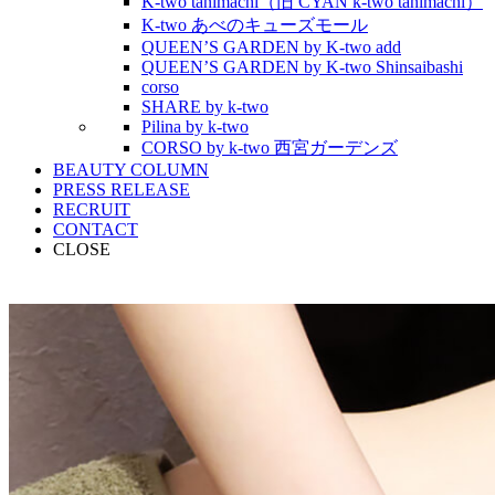
K-two tanimachi（旧 CYAN k-two tanimachi）
K-two あべのキューズモール
QUEEN’S GARDEN by K-two add
QUEEN’S GARDEN by K-two Shinsaibashi
corso
SHARE by k-two
Pilina by k-two
CORSO by k-two 西宮ガーデンズ
BEAUTY COLUMN
PRESS RELEASE
RECRUIT
CONTACT
CLOSE