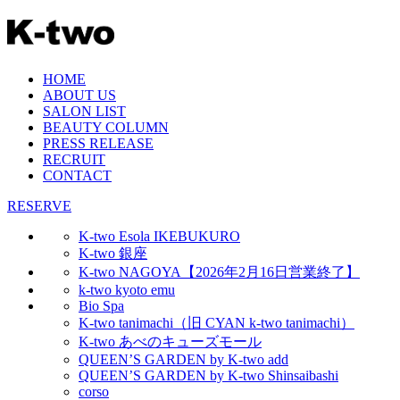
HOME
ABOUT US
SALON LIST
BEAUTY COLUMN
PRESS RELEASE
RECRUIT
CONTACT
RESERVE
K-two Esola IKEBUKURO
K-two 銀座
K-two NAGOYA【2026年2月16日営業終了】
k-two kyoto emu
Bio Spa
K-two tanimachi（旧 CYAN k-two tanimachi）
K-two あべのキューズモール
QUEEN’S GARDEN by K-two add
QUEEN’S GARDEN by K-two Shinsaibashi
corso