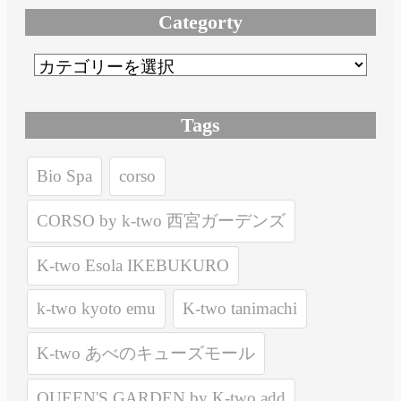
Categorty
Tags
Bio Spa
corso
CORSO by k-two 西宮ガーデンズ
K-two Esola IKEBUKURO
k-two kyoto emu
K-two tanimachi
K-two あべのキューズモール
QUEEN'S GARDEN by K-two add