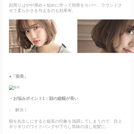
顔周りはやや厚め＋短めに作って頬骨をカバー。ラウンドさ
せて柔らかさを与えるのも効果有。
●「面長」
・お悩みポイント1：顔の縦幅が長い
↓ 解決！
額を丸出しにすると縦長の印象を強調してしまうので、目上
ギリギリのワイドバングや下ろし気味の流し前髪に。