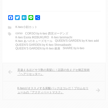
F
T
H
L
共
a
w
a
i
有
c
i
t
n
K-two小顔カット
e
t
e
e
corso
CORSO by k-two 西宮ガーデンズ
b
t
n
K-two Esola IKEBUKURO
K-two tanimachi
QUEEN'S GARDEN by K-two add
K-two あべのキューズモール
o
e
a
QUEEN'S GARDEN by K-two Shinsaibashi
o
r
SHARE by k-two
QUEEN’S GARDEN by K-two 銀座
k
見違えるほどサラ艶の美髪に！話題の生えグセ矯正技術
『ヘアリセッター』
K-twoがオススメする炭酸パックはコレだ！プロムセリ
ュールの『アクティベートマスク』