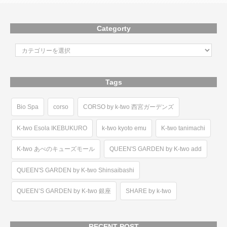
Categorty
Tags
Bio Spa
corso
CORSO by k-two 西宮ガーデンズ
K-two Esola IKEBUKURO
k-two kyoto emu
K-two tanimachi
K-two あべのキューズモール
QUEEN'S GARDEN by K-two add
QUEEN'S GARDEN by K-two Shinsaibashi
QUEEN’S GARDEN by K-two 銀座
SHARE by k-two
RECENT POST