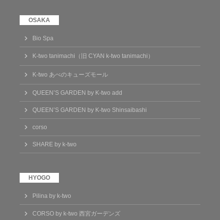
Bio Spa
K-two tanimachi（旧 CYAN k-two tanimachi）
K-two あべのキューズモール
QUEEN’S GARDEN by K-two add
QUEEN’S GARDEN by K-two Shinsaibashi
corso
SHARE by k-two
Pilina by k-two
CORSO by k-two 西宮ガーデンズ