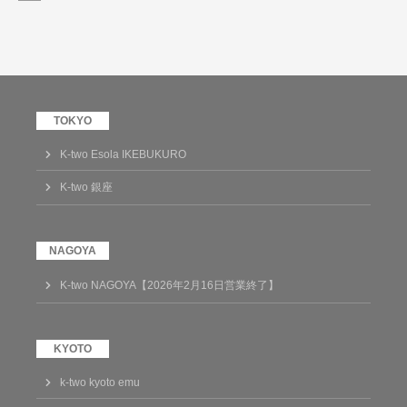
K-two Esola IKEBUKURO
K-two 銀座
K-two NAGOYA【2026年2月16日営業終了】
k-two kyoto emu