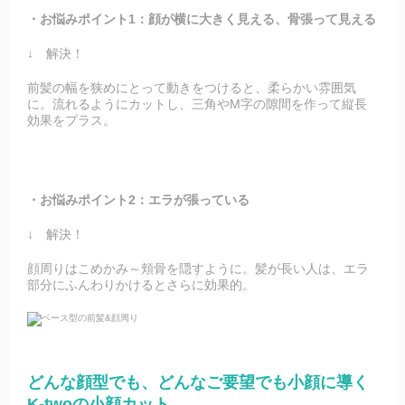
・お悩みポイント1：顔が横に大きく見える、骨張って見える
↓ 解決！
前髪の幅を狭めにとって動きをつけると、柔らかい雰囲気
に。流れるようにカットし、三角やM字の隙間を作って縦長
効果をプラス。
・お悩みポイント2：エラが張っている
↓ 解決！
顔周りはこめかみ～頬骨を隠すように。髪が長い人は、エラ
部分にふんわりかけるとさらに効果的。
どんな顔型でも、どんなご要望でも小顔に導く
K-twoの小顔カット