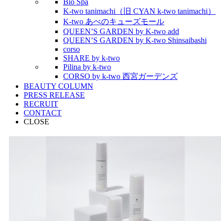
Bio Spa
K-two tanimachi（旧 CYAN k-two tanimachi）
K-two あべのキューズモール
QUEEN’S GARDEN by K-two add
QUEEN’S GARDEN by K-two Shinsaibashi
corso
SHARE by k-two
Pilina by k-two
CORSO by k-two 西宮ガーデンズ
BEAUTY COLUMN
PRESS RELEASE
RECRUIT
CONTACT
CLOSE