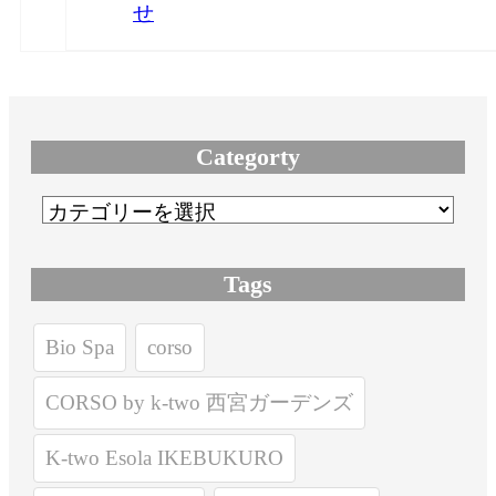
せ
Categorty
Tags
Bio Spa
corso
CORSO by k-two 西宮ガーデンズ
K-two Esola IKEBUKURO