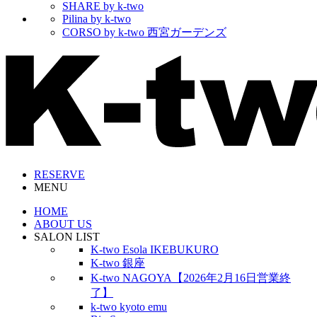
SHARE by k-two
Pilina by k-two
CORSO by k-two 西宮ガーデンズ
RESERVE
MENU
HOME
ABOUT US
SALON LIST
K-two Esola IKEBUKURO
K-two 銀座
K-two NAGOYA【2026年2月16日営業終
了】
k-two kyoto emu