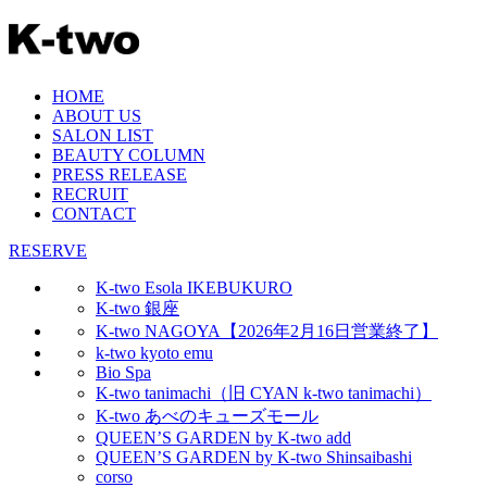
HOME
ABOUT US
SALON LIST
BEAUTY COLUMN
PRESS RELEASE
RECRUIT
CONTACT
RESERVE
K-two Esola IKEBUKURO
K-two 銀座
K-two NAGOYA【2026年2月16日営業終了】
k-two kyoto emu
Bio Spa
K-two tanimachi（旧 CYAN k-two tanimachi）
K-two あべのキューズモール
QUEEN’S GARDEN by K-two add
QUEEN’S GARDEN by K-two Shinsaibashi
corso