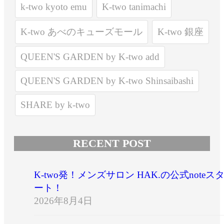
k-two kyoto emu
K-two tanimachi
K-two あべのキューズモール
K-two 銀座
QUEEN'S GARDEN by K-two add
QUEEN'S GARDEN by K-two Shinsaibashi
SHARE by k-two
RECENT POST
K-two発！メンズサロン HAK.の公式noteス
ート！
2026年8月4日