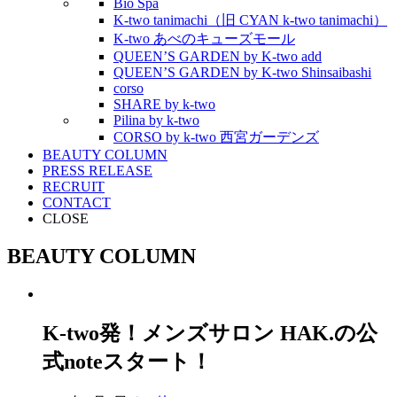
Bio Spa
K-two tanimachi（旧 CYAN k-two tanimachi）
K-two あべのキューズモール
QUEEN’S GARDEN by K-two add
QUEEN’S GARDEN by K-two Shinsaibashi
corso
SHARE by k-two
Pilina by k-two
CORSO by k-two 西宮ガーデンズ
BEAUTY COLUMN
PRESS RELEASE
RECRUIT
CONTACT
CLOSE
BEAUTY COLUMN
K-two発！メンズサロン HAK.の公
式noteスタート！