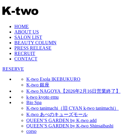
HOME
ABOUT US
SALON LIST
BEAUTY COLUMN
PRESS RELEASE
RECRUIT
CONTACT
RESERVE
K-two Esola IKEBUKURO
K-two 銀座
K-two NAGOYA【2026年2月16日営業終了】
k-two kyoto emu
Bio Spa
K-two tanimachi（旧 CYAN k-two tanimachi）
K-two あべのキューズモール
QUEEN’S GARDEN by K-two add
QUEEN’S GARDEN by K-two Shinsaibashi
corso