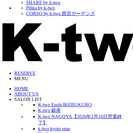
SHARE by k-two
Pilina by k-two
CORSO by k-two 西宮ガーデンズ
RESERVE
MENU
HOME
ABOUT US
SALON LIST
K-two Esola IKEBUKURO
K-two 銀座
K-two NAGOYA【2026年2月16日営業終
了】
k-two kyoto emu