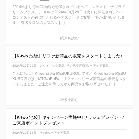
2014年より毎年武道館で開催されているヘアコンテスト「ナプラド
リームプラス」。 今年は2024年10月29日（火）に開催され、ヘア
コンテストの後に行われるヘアステージに饗場 一将が出演いたしま
す。 有名サロンの人気スタ […]
【K-two 池袋】リファ新商品の販売をスタートしました♪
2024年10月22日
スタイリング商品
,
その他美容商品
,
ヘアケア商品
こんにちは！K-two Esola IKEBUKURO店です。 K-two Esola IKEBU
KURO店では、MTGのReFa（リファ）シリーズ新商品の販売をスタ
ートしました♪ ご注文を承ってから商品をお取り寄せいた […]
【K-two 池袋】キャンペーン実施中♪サッシェプレゼント/
ご来店ポイントプレゼント
2024年10月18日
その他
,
ヘアケア商品