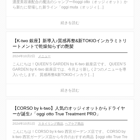
濃度美容液配合の魔法のシャンプー®︎oggi otto（オッジィオット）か
ら新たに登場した新ライン「oggi muta（オッジィ […]
【K-two 銀座】新導入♪質感再整&新TOKIOインカラミトリ
ートメントで乾燥知らずの艶髪
2024年10月2日
メニュー
こんにちは！QUEEN’S GARDEN by K-two 銀座店です。 QUEEN’S
GARDEN by K-two 銀座店では、今月より新しく2つのメニューを導
入いたします。 質感再整&新TOKIOインカラ […]
【CORSO by k-two】人気のオッジィオットからドライヤ
ーが誕生♪「oggi otto True Treatment PRO」
2024年10月1日
スタイリング商品
,
ヘアケア商品
こんにちは！CORSO by k-two 西宮ガーデンズ店です。 CORSO by
k-two 西宮ガーデンズ店から今月のおすすめ商品【oggi otto True Tre