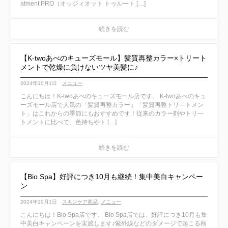
atment PRO（オッジィオット トゥルート […]
【K-twoあべのキューズモール】髪質再整カラー×トリート
メントで乾燥に負けないツヤ美髪に♪
2024年10月1日
メニュー
こんにちは！K-twoあべのキューズモール店です。 K-twoあべのキュ
ーズモール店で人気の「髪質再整カラー」「髪質再整トリ―トメン
ト」はこれからの季節にもおすすめです！従来のカラー剤やトリ―
トメントに比べて、色持ちやト […]
【Bio Spa】好評につき10月も継続！集中美白キャンペー
ン
2024年10月1日
スキンケア商品
,
メニュー
こんにちは！Bio Spa店です。 Bio Spa店では、好評につき10月も集
中美白キャンペーンを実施します♪紫外線などのダメージで起こる秋