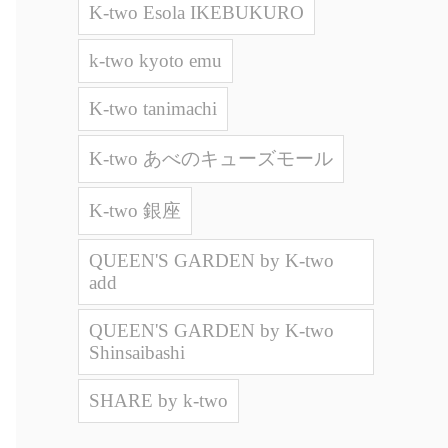
K-two Esola IKEBUKURO
k-two kyoto emu
K-two tanimachi
K-two あべのキューズモール
K-two 銀座
QUEEN'S GARDEN by K-two
add
QUEEN'S GARDEN by K-two
Shinsaibashi
SHARE by k-two