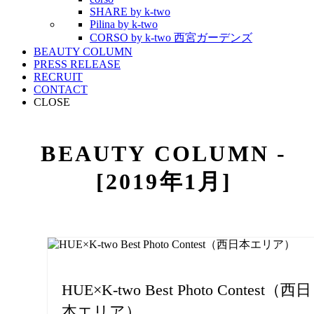
SHARE by k-two
Pilina by k-two
CORSO by k-two 西宮ガーデンズ
BEAUTY COLUMN
PRESS RELEASE
RECRUIT
CONTACT
CLOSE
BEAUTY COLUMN -
[2019年1月]
HUE×K-two Best Photo Contest（西日
本エリア）