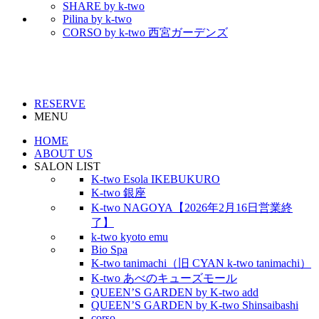
SHARE by k-two
Pilina by k-two
CORSO by k-two 西宮ガーデンズ
RESERVE
MENU
HOME
ABOUT US
SALON LIST
K-two Esola IKEBUKURO
K-two 銀座
K-two NAGOYA【2026年2月16日営業終
了】
k-two kyoto emu
Bio Spa
K-two tanimachi（旧 CYAN k-two tanimachi）
K-two あべのキューズモール
QUEEN’S GARDEN by K-two add
QUEEN’S GARDEN by K-two Shinsaibashi
corso