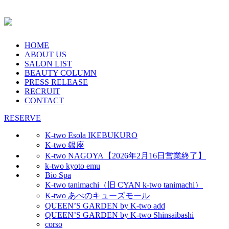
HOME
ABOUT US
SALON LIST
BEAUTY COLUMN
PRESS RELEASE
RECRUIT
CONTACT
RESERVE
K-two Esola IKEBUKURO
K-two 銀座
K-two NAGOYA【2026年2月16日営業終了】
k-two kyoto emu
Bio Spa
K-two tanimachi（旧 CYAN k-two tanimachi）
K-two あべのキューズモール
QUEEN’S GARDEN by K-two add
QUEEN’S GARDEN by K-two Shinsaibashi
corso