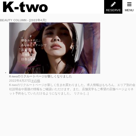
RESERVE
MENU
BEAUTY COLUMN - [2022年4月]
K-twoのリクルートページが新しくなりました
2022年4月27日
その他
K-twoのリクルートページが新しく生まれ変わりました。求人情報はもちろん、エリア別の会
社説明会や面接の情報をご確認いただけます。また、店舗見学もご希望の店舗ページよりネ
ット予約をしていただけるようになりました。 リクル […]