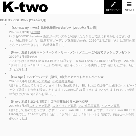
RESERVE
MENU
BEAUTY COLUMN - [2026年1月]
【CORSO by k-two】臨時休業日のお知らせ（2026年2月17日）
2026年1月23日
その他
いつもCORSO by k-two 西宮ガーデンズをご利用いただきまして誠にありがとうございま
す。 誠に勝手ながら、阪急西宮ガーデンズ休館日のため、2026年2月17日（火）は臨時休業
とさせていただきます。 臨時休業日 […]
【K-two 池袋】紹介キャンペーン＆トリートメントメニューご利用でサッシェプレゼント
2026年1月4日
その他
こんにちは！K-two Esola IKEBUKURO店です。 K-two Esola IKEBUKURO店では、2026年
1月4日（日）～1月31日（土）の期間、紹介キャンペーンを実施します♪紹介した方も、紹介
された方 […]
【Bio Spa】ハッピーバッグ（福袋）/水光ケアセットキャンペーン★
2026年1月4日
スキンケア商品
,
その他美容商品
明けましておめでとうございます！Bio Spa店です。 Bio Spa店では毎年大好評のハッピーバ
ッグ（福袋）を今年も販売いたします！2026年1月31日（土）までとなりますので、ご希望
の方はぜひBio Spa店へお問い […]
【K-two 池袋】1/2~1/4限定！店内全商品10％～20％OFF
2026年1月2日
スキンケア商品
,
スタイリング商品
,
その他美容商品
,
ヘアケア商品
明けましておめでとうございます！K-two Esola IKEBUKURO店です。 K-two Esola IKEBUK
URO店では、2026年1月2日（金）、1月3日（土）、1月4日（日）限定で、商品セールを開
催いたし […]