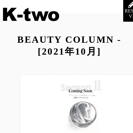
RE
V
BEAUTY COLUMN -
[2021年10月]