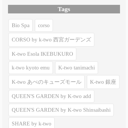
Tags
Bio Spa
corso
CORSO by k-two 西宮ガーデンズ
K-two Esola IKEBUKURO
k-two kyoto emu
K-two tanimachi
K-two あべのキューズモール
K-two 銀座
QUEEN'S GARDEN by K-two add
QUEEN'S GARDEN by K-two Shinsaibashi
SHARE by k-two