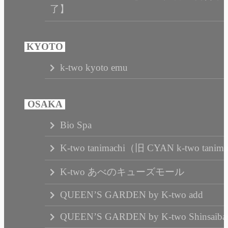
了】
k-two kyoto emu
Bio Spa
K-two tanimachi（旧 CYAN k-two tanim
K-two あべのキューズモール
QUEEN’S GARDEN by K-two add
QUEEN’S GARDEN by K-two Shinsaibas