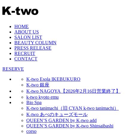
HOME
ABOUT US
SALON LIST
BEAUTY COLUMN
PRESS RELEASE
RECRUIT
CONTACT
RESERVE
K-two Esola IKEBUKURO
K-two 銀座
K-two NAGOYA【2026年2月16日営業終了】
k-two kyoto emu
Bio Spa
K-two tanimachi（旧 CYAN k-two tanimachi）
K-two あべのキューズモール
QUEEN’S GARDEN by K-two add
QUEEN’S GARDEN by K-two Shinsaibashi
corso