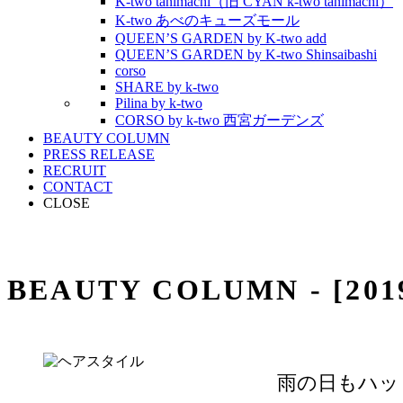
K-two tanimachi（旧 CYAN k-two tanimachi）
K-two あべのキューズモール
QUEEN’S GARDEN by K-two add
QUEEN’S GARDEN by K-two Shinsaibashi
corso
SHARE by k-two
Pilina by k-two
CORSO by k-two 西宮ガーデンズ
BEAUTY COLUMN
PRESS RELEASE
RECRUIT
CONTACT
CLOSE
BEAUTY COLUMN - [20
雨の日もハッ