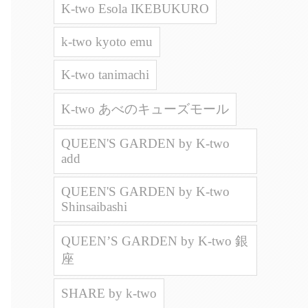
K-two Esola IKEBUKURO
k-two kyoto emu
K-two tanimachi
K-two あべのキューズモール
QUEEN'S GARDEN by K-two
add
QUEEN'S GARDEN by K-two
Shinsaibashi
QUEEN’S GARDEN by K-two 銀
座
SHARE by k-two