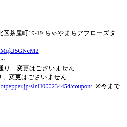
市北区茶屋町19-19 ちゃやまちアプローズタ
/A2MgkJ5GNcM2
）～
今まで通り、変更はございません
り、変更はございません
.hotpepper.jp/slnH000234454/coupon/
※今まで