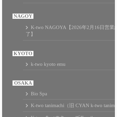
K-two NAGOYA【2026年2月16日営業
了】
k-two kyoto emu
Bio Spa
K-two tanimachi（旧 CYAN k-two tanim