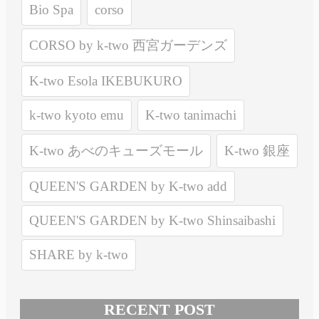
Bio Spa
corso
CORSO by k-two 西宮ガーデンズ
K-two Esola IKEBUKURO
k-two kyoto emu
K-two tanimachi
K-two あべのキューズモール
K-two 銀座
QUEEN'S GARDEN by K-two add
QUEEN'S GARDEN by K-two Shinsaibashi
SHARE by k-two
RECENT POST