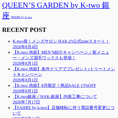
QUEEN’S GARDEN by K-two 銀
座
SHARE by k-two
RECENT POST
K-two発！メンズサロン HAK.の公式noteスタート！
2026年8月4日
【K-two 池袋】MEN’S紹介キャンペーン／新メニュ
ー・メンズ眉毛ワックスも登場！
2026年8月1日
【K-two 池袋】条件クリアでプレゼント♪トリートメン
トキャンペーン
2026年8月1日
【K-two 池袋】8月限定！商品SALE 15%OFF
2026年8月1日
【K-two銀座／HAK.銀座】内装工事について
2026年7月17日
【SAHRE by k-two】店舗移転に伴う電話番号変更につ
いて