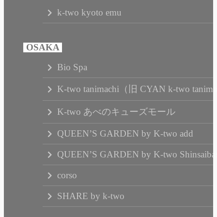
k-two kyoto emu
Bio Spa
K-two tanimachi（旧 CYAN k-two tanim
K-two あべのキューズモール
QUEEN’S GARDEN by K-two add
QUEEN’S GARDEN by K-two Shinsaibas
corso
SHARE by k-two