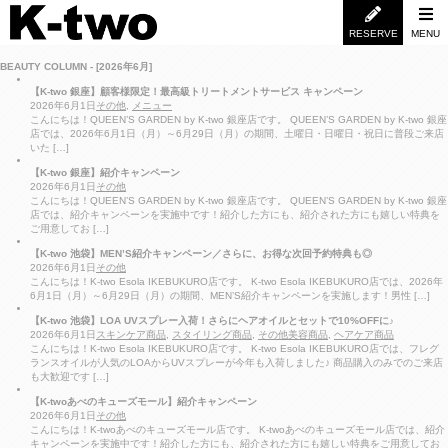
RESERVE
MENU
BEAUTY COLUMN - [2026年6月]
【K-two 銀座】顧客様限定！最高級トリートメントサービス キャンペーン
2026年6月1日
その他
,
メニュー
こんにちは！QUEEN’S GARDEN by K-two 銀座店です。 QUEEN’S GARDEN by K-two 銀座
店では、2026年6月1日（月）～6月29日（月）の期間、土曜日・日曜日・祝日に普段ご来店
いた […]
【K-two 銀座】紹介キャンペーン
2026年6月1日
その他
こんにちは！QUEEN’S GARDEN by K-two 銀座店です。 QUEEN’S GARDEN by K-two 銀座
店では、紹介キャンペーンを実施中です！紹介した方にも、紹介された方にも嬉しい特典を
ご用意してお […]
【K-two 池袋】MEN’S紹介キャンペーン／さらに、お得な次回予約特典も◎
2026年6月1日
その他
こんにちは！K-two Esola IKEBUKURO店です。 K-two Esola IKEBUKURO店では、2026年
6月1日（月）～6月29日（月）の期間、MEN’S紹介キャンペーンを実施します！男性 […]
【K-two 池袋】LOA UVスプレー入荷！さらにヘアオイルとセットで10%OFFに♪
2026年6月1日
スキンケア商品
,
スタイリング商品
,
その他美容商品
,
ヘアケア商品
こんにちは！K-two Esola IKEBUKURO店です。 K-two Esola IKEBUKURO店では、フレグ
ランスオイルが人気のLOAからUVスプレーが今年も入荷しました♪ 商品購入のみでのご来店
も大歓迎です […]
【K-twoあべのキューズモール】紹介キャンペーン
2026年6月1日
その他
こんにちは！K-twoあべのキューズモール店です。 K-twoあべのキューズモール店では、紹介
キャンペーンを実施中です！紹介した方にも、紹介された方にも嬉しい特典をご用意してお