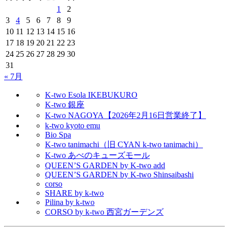
1
2
3
4
5
6
7
8
9
10
11
12
13
14
15
16
17
18
19
20
21
22
23
24
25
26
27
28
29
30
31
« 7月
K-two Esola IKEBUKURO
K-two 銀座
K-two NAGOYA【2026年2月16日営業終了】
k-two kyoto emu
Bio Spa
K-two tanimachi（旧 CYAN k-two tanimachi）
K-two あべのキューズモール
QUEEN’S GARDEN by K-two add
QUEEN’S GARDEN by K-two Shinsaibashi
corso
SHARE by k-two
Pilina by k-two
CORSO by k-two 西宮ガーデンズ