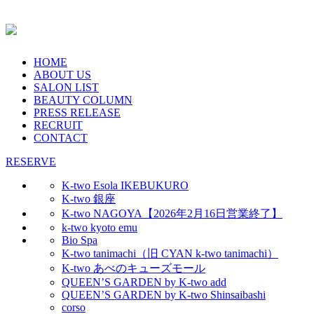
HOME
ABOUT US
SALON LIST
BEAUTY COLUMN
PRESS RELEASE
RECRUIT
CONTACT
RESERVE
K-two Esola IKEBUKURO
K-two 銀座
K-two NAGOYA【2026年2月16日営業終了】
k-two kyoto emu
Bio Spa
K-two tanimachi（旧 CYAN k-two tanimachi）
K-two あべのキューズモール
QUEEN’S GARDEN by K-two add
QUEEN’S GARDEN by K-two Shinsaibashi
corso