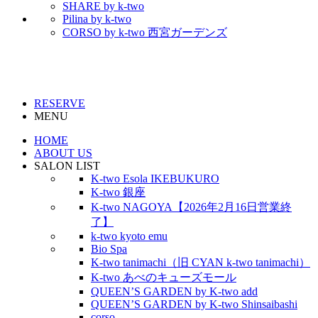
SHARE by k-two
Pilina by k-two
CORSO by k-two 西宮ガーデンズ
RESERVE
MENU
HOME
ABOUT US
SALON LIST
K-two Esola IKEBUKURO
K-two 銀座
K-two NAGOYA【2026年2月16日営業終
了】
k-two kyoto emu
Bio Spa
K-two tanimachi（旧 CYAN k-two tanimachi）
K-two あべのキューズモール
QUEEN’S GARDEN by K-two add
QUEEN’S GARDEN by K-two Shinsaibashi
corso