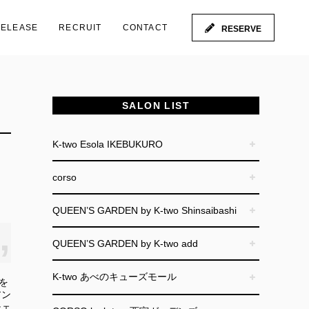
RELEASE
RECRUIT
CONTACT
RESERVE
SALON LIST
K-two Esola IKEBUKURO
corso
QUEEN’S GARDEN by K-two Shinsaibashi
QUEEN’S GARDEN by K-two add
K-two あべのキューズモール
を
アン
チェ