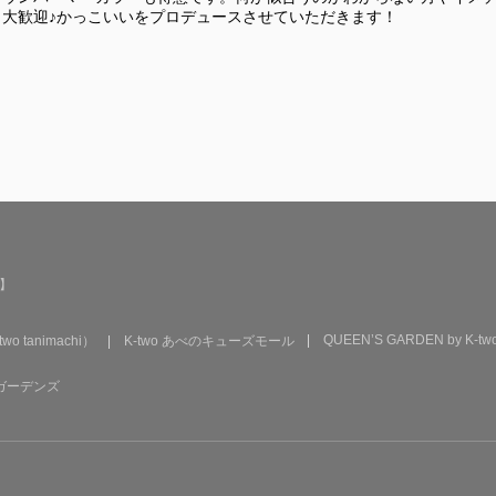
も大歓迎♪かっこいいをプロデュースさせていただきます！
了】
QUEEN’S GARDEN by K-two
two tanimachi）
K-two あべのキューズモール
西宮ガーデンズ