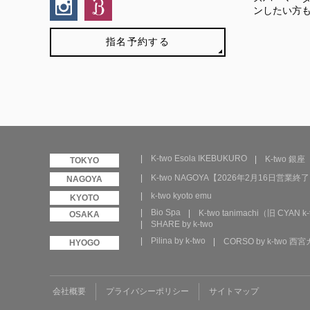
ンしたい方
指名予約する
K-two Esola IKEBUKURO
K-two 銀座
K-two NAGOYA【2026年2月16日営業終
k-two kyoto emu
Bio Spa
K-two tanimachi（旧 CYAN k-
SHARE by k-two
Pilina by k-two
CORSO by k-two 
会社概要
プライバシーポリシー
サイトマップ