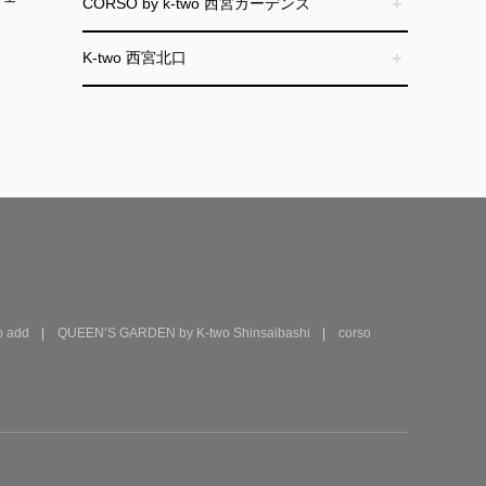
CORSO by k-two 西宮ガーデンズ
K-two 西宮北口
 add
QUEEN’S GARDEN by K-two Shinsaibashi
corso