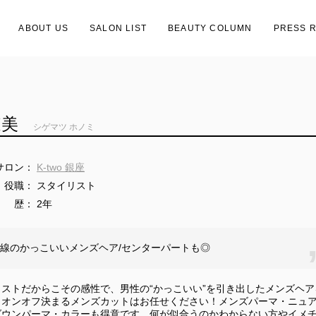
ABOUT US
SALON LIST
BEAUTY COLUMN
PRESS 
穂美
シゲマツ ホノミ
サロン：
K-two 銀座
役職：
スタイリスト
歴：
2年
線のかっこいいメンズヘア/センターパートも◎
ストだからこその感性で、男性の“かっこいい”を引き出したメンズヘア
！オンオフ決まるメンズカットはお任せください！メンズパーマ・ニュ
ダウンパーマ・カラーも得意です。何が似合うのかわからない方やイメ