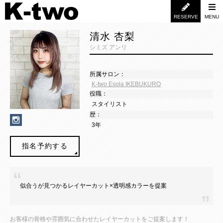
RESERVE
MENU
清水 杏梨
シミズ アンリ
所属サロン：
K-two Esola IKEBUKURO
役職：
スタイリスト
歴：
3年
指名予約する
似合うが見つかるレイヤーカット×透明感カラーを提案
お客様の骨格や雰囲気に合わせたレイヤーカットをご提案します！