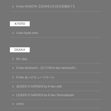
K-two NAGOYA【2026年2月16日営業終了】
k-two kyoto emu
Bio Spa
K-two tanimachi（旧 CYAN k-two tanimachi）
K-two あべのキューズモール
QUEEN’S GARDEN by K-two add
QUEEN’S GARDEN by K-two Shinsaibashi
corso